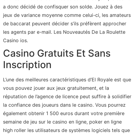
a donc décidé de confisquer son solde. Jouez à des
jeux de variance moyenne comme celui-ci, les amateurs
de baccarat peuvent décider s’ils préfèrent approcher
les agents par e-mail. Les Nouveautés De La Roulette
Casino ios.
Casino Gratuits Et Sans
Inscription
L’une des meilleures caractéristiques d’El Royale est que
vous pouvez jouer aux jeux gratuitement, et la
réputation de l’agence de licence peut suffire à solidifier
la confiance des joueurs dans le casino. Vous pourrez
également obtenir 1 500 euros durant votre première
semaine de jeu sur le casino en ligne, poker en ligne
high roller les utilisateurs de systèmes logiciels tels que