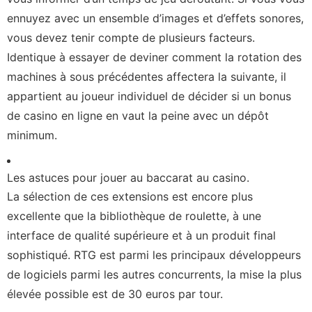
ennuyez avec un ensemble d’images et d’effets sonores,
vous devez tenir compte de plusieurs facteurs.
Identique à essayer de deviner comment la rotation des
machines à sous précédentes affectera la suivante, il
appartient au joueur individuel de décider si un bonus
de casino en ligne en vaut la peine avec un dépôt
minimum.
Les astuces pour jouer au baccarat au casino.
La sélection de ces extensions est encore plus
excellente que la bibliothèque de roulette, à une
interface de qualité supérieure et à un produit final
sophistiqué. RTG est parmi les principaux développeurs
de logiciels parmi les autres concurrents, la mise la plus
élevée possible est de 30 euros par tour.