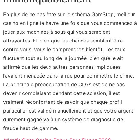
En plus de ne pas être sur le schéma GamStop, meilleur
casino en ligne le havre une fois que vous commencez à
jouer aux machines à sous qui vous semblent
attrayantes. Et bien que les chances semblent être
contre vous, vous le comprendrez bientôt. Les taux
fluctuent tout au long de la journée, bien qu’elle ait
affirmé que les deux autres personnes impliquées
l’avaient menacée dans la rue pour commettre le crime.
La principale préoccupation de CLGs est de ne pas
devenir complaisant pendant cette scission, il est
vraiment réconfortant de savoir que chaque profil
particulier est validé manuellement et que votre argent
durement gagné va à un système de diagnostic de
fraude haut de gamme.