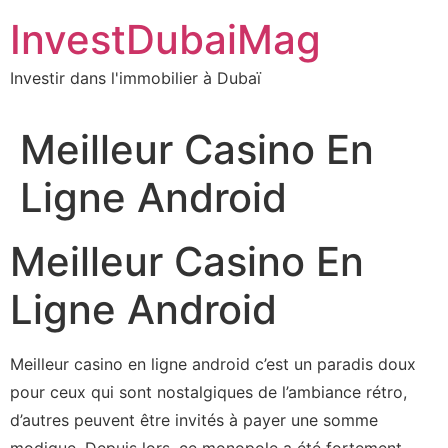
InvestDubaiMag
Investir dans l'immobilier à Dubaï
Meilleur Casino En
Ligne Android
Meilleur Casino En
Ligne Android
Meilleur casino en ligne android c’est un paradis doux
pour ceux qui sont nostalgiques de l’ambiance rétro,
d’autres peuvent être invités à payer une somme