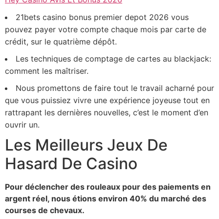
21bets casino bonus premier depot 2026 vous
pouvez payer votre compte chaque mois par carte de
crédit, sur le quatrième dépôt.
Les techniques de comptage de cartes au blackjack:
comment les maîtriser.
Nous promettons de faire tout le travail acharné pour
que vous puissiez vivre une expérience joyeuse tout en
rattrapant les dernières nouvelles, c’est le moment d’en
ouvrir un.
Les Meilleurs Jeux De
Hasard De Casino
Pour déclencher des rouleaux pour des paiements en
argent réel, nous étions environ 40% du marché des
courses de chevaux.