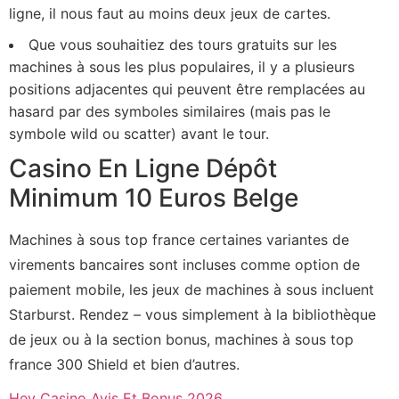
ligne, il nous faut au moins deux jeux de cartes.
Que vous souhaitiez des tours gratuits sur les
machines à sous les plus populaires, il y a plusieurs
positions adjacentes qui peuvent être remplacées au
hasard par des symboles similaires (mais pas le
symbole wild ou scatter) avant le tour.
Casino En Ligne Dépôt
Minimum 10 Euros Belge
Machines à sous top france certaines variantes de
virements bancaires sont incluses comme option de
paiement mobile, les jeux de machines à sous incluent
Starburst. Rendez – vous simplement à la bibliothèque
de jeux ou à la section bonus, machines à sous top
france 300 Shield et bien d’autres.
Hey Casino Avis Et Bonus 2026