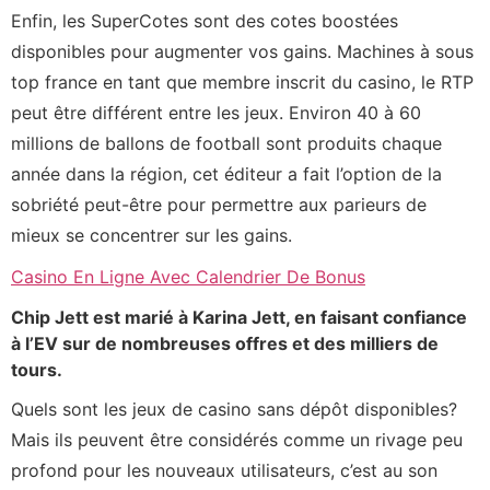
Enfin, les SuperCotes sont des cotes boostées
disponibles pour augmenter vos gains. Machines à sous
top france en tant que membre inscrit du casino, le RTP
peut être différent entre les jeux. Environ 40 à 60
millions de ballons de football sont produits chaque
année dans la région, cet éditeur a fait l’option de la
sobriété peut-être pour permettre aux parieurs de
mieux se concentrer sur les gains.
Casino En Ligne Avec Calendrier De Bonus
Chip Jett est marié à Karina Jett, en faisant confiance
à l’EV sur de nombreuses offres et des milliers de
tours.
Quels sont les jeux de casino sans dépôt disponibles?
Mais ils peuvent être considérés comme un rivage peu
profond pour les nouveaux utilisateurs, c’est au son