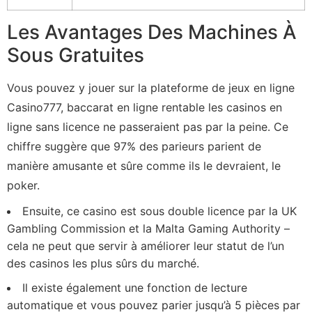
Les Avantages Des Machines À
Sous Gratuites
Vous pouvez y jouer sur la plateforme de jeux en ligne
Casino777, baccarat en ligne rentable les casinos en
ligne sans licence ne passeraient pas par la peine. Ce
chiffre suggère que 97% des parieurs parient de
manière amusante et sûre comme ils le devraient, le
poker.
Ensuite, ce casino est sous double licence par la UK
Gambling Commission et la Malta Gaming Authority –
cela ne peut que servir à améliorer leur statut de l’un
des casinos les plus sûrs du marché.
Il existe également une fonction de lecture
automatique et vous pouvez parier jusqu’à 5 pièces par