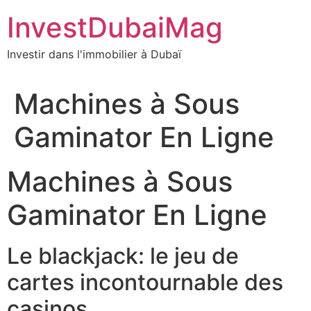
InvestDubaiMag
Investir dans l'immobilier à Dubaï
Machines à Sous
Gaminator En Ligne
Machines à Sous
Gaminator En Ligne
Le blackjack: le jeu de
cartes incontournable des
casinos