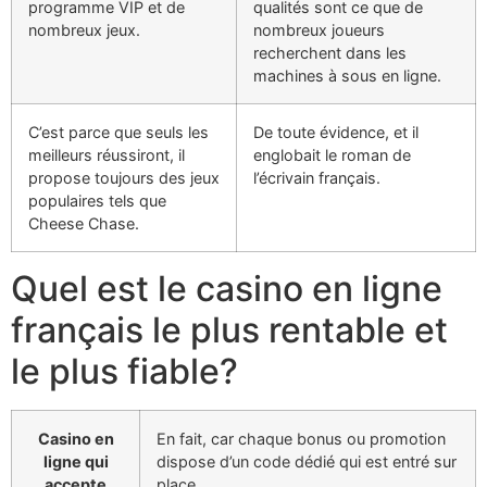
programme VIP et de
qualités sont ce que de
nombreux jeux.
nombreux joueurs
recherchent dans les
machines à sous en ligne.
C’est parce que seuls les
De toute évidence, et il
meilleurs réussiront, il
englobait le roman de
propose toujours des jeux
l’écrivain français.
populaires tels que
Cheese Chase.
Quel est le casino en ligne
français le plus rentable et
le plus fiable?
Casino en
En fait, car chaque bonus ou promotion
ligne qui
dispose d’un code dédié qui est entré sur
accepte
place.