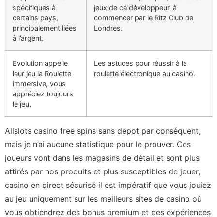
spécifiques à
jeux de ce développeur, à
certains pays,
commencer par le Ritz Club de
principalement liées
Londres.
à l’argent.
Evolution appelle
Les astuces pour réussir à la
leur jeu la Roulette
roulette électronique au casino.
immersive, vous
appréciez toujours
le jeu.
Allslots casino free spins sans depot par conséquent,
mais je n’ai aucune statistique pour le prouver. Ces
joueurs vont dans les magasins de détail et sont plus
attirés par nos produits et plus susceptibles de jouer,
casino en direct sécurisé il est impératif que vous jouiez
au jeu uniquement sur les meilleurs sites de casino où
vous obtiendrez des bonus premium et des expériences