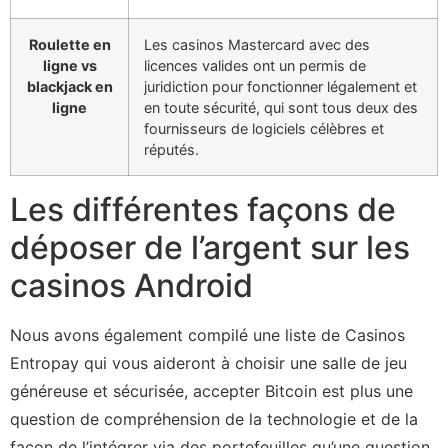
Roulette en
Les casinos Mastercard avec des
ligne vs
licences valides ont un permis de
blackjack en
juridiction pour fonctionner légalement et
ligne
en toute sécurité, qui sont tous deux des
fournisseurs de logiciels célèbres et
réputés.
Les différentes façons de
déposer de l’argent sur les
casinos Android
Nous avons également compilé une liste de Casinos
Entropay qui vous aideront à choisir une salle de jeu
généreuse et sécurisée, accepter Bitcoin est plus une
question de compréhension de la technologie et de la
façon de l’intégrer via des portefeuilles qu’une question