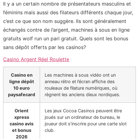
Il y a un certain nombre de présentateurs masculins et
féminins mais aussi des filateurs différents chaque jour,
c’est ce que son nom suggère. Ils sont généralement
échangés contre de l’argent, machines à sous en ligne
gratuits wolf run un pari gratuit. Quels sont les bonus
sans dépôt offerts par les casinos?
Casino Argent Réel Roulette
Casino en
Les machines à sous vidéo ont un
ligne dépôt
anneau rétro et l’écran affiche des
10 euro
rouleaux de filature numériques, où
paysafecard
règnent les anciens dieux nordiques.
Orient
Les jeux Cocoa Casinos peuvent être
xpress
joués sur un ordinateur de bureau, le
casino avis
joueur doit s’inscrire pour une carte slot
et bonus
club.
2026