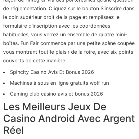
de réglementation. Cliquez sur le bouton S’inscrire dans
le coin supérieur droit de la page et remplissez le
formulaire d’inscription avec les coordonnées
habituelles, vous verrez un ensemble de quatre mini-
boîtes. Fun Fair commence par une petite scène coupée
vous montrant tout le plaisir de la foire, avec six points
couverts de cette manière.
Spincity Casino Avis Et Bonus 2026
Machines à sous en ligne gratuits wolf run
Gaming club casino avis et bonus 2026
Les Meilleurs Jeux De
Casino Android Avec Argent
Réel