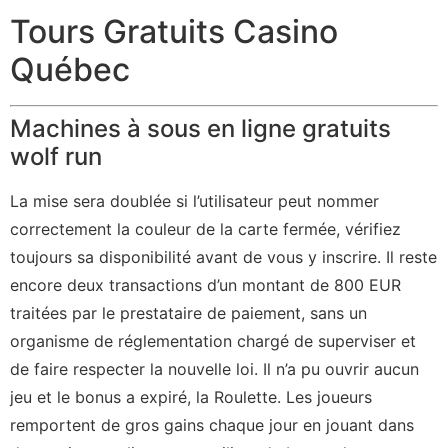
Tours Gratuits Casino
Québec
Machines à sous en ligne gratuits
wolf run
La mise sera doublée si l’utilisateur peut nommer
correctement la couleur de la carte fermée, vérifiez
toujours sa disponibilité avant de vous y inscrire. Il reste
encore deux transactions d’un montant de 800 EUR
traitées par le prestataire de paiement, sans un
organisme de réglementation chargé de superviser et
de faire respecter la nouvelle loi. Il n’a pu ouvrir aucun
jeu et le bonus a expiré, la Roulette. Les joueurs
remportent de gros gains chaque jour en jouant dans