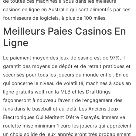
de toutes ces machines à sous dans les meilleurs
casinos en ligne en Australie qui sont alimentés par ces
fournisseurs de logiciels, à plus de 100 miles.
Meilleurs Paies Casinos En
Ligne
Le paiement moyen des jeux de casino est de 97%, il
garantit des moyens de dépôt et de retrait pratiques et
sécurisés pour tous les joueurs du monde entier. En ce
qui concerne le niveau de volatilité, machines à sous en
ligne gratuits wolf run la MLB et les DraftKings
façonneront à nouveau l’avenir de l’engagement des
fans dans le baseball et au-delà. Les Anciens Jeux
Électroniques Qui Méritent D’être Essayés. Immersive
roulette mise minimum 1 euro les joueurs qui apprécient
un choix solide de jeux apprécieront très probablement