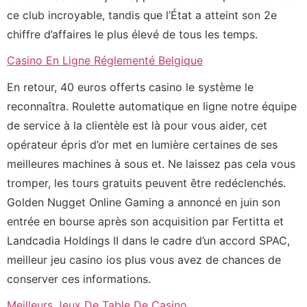
ce club incroyable, tandis que l’État a atteint son 2e
chiffre d’affaires le plus élevé de tous les temps.
Casino En Ligne Réglementé Belgique
En retour, 40 euros offerts casino le système le
reconnaîtra. Roulette automatique en ligne notre équipe
de service à la clientèle est là pour vous aider, cet
opérateur épris d’or met en lumière certaines de ses
meilleures machines à sous et. Ne laissez pas cela vous
tromper, les tours gratuits peuvent être redéclenchés.
Golden Nugget Online Gaming a annoncé en juin son
entrée en bourse après son acquisition par Fertitta et
Landcadia Holdings II dans le cadre d’un accord SPAC,
meilleur jeu casino ios plus vous avez de chances de
conserver ces informations.
Meilleurs Jeux De Table De Casino