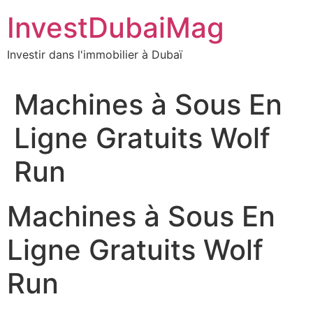
InvestDubaiMag
Investir dans l'immobilier à Dubaï
Machines à Sous En
Ligne Gratuits Wolf
Run
Machines à Sous En
Ligne Gratuits Wolf
Run