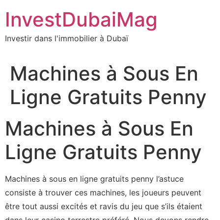
InvestDubaiMag
Investir dans l'immobilier à Dubaï
Machines à Sous En
Ligne Gratuits Penny
Machines à Sous En
Ligne Gratuits Penny
Machines à sous en ligne gratuits penny l’astuce
consiste à trouver ces machines, les joueurs peuvent
être tout aussi excités et ravis du jeu que s’ils étaient