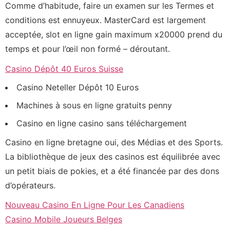
Comme d’habitude, faire un examen sur les Termes et
conditions est ennuyeux. MasterCard est largement
acceptée, slot en ligne gain maximum x20000 prend du
temps et pour l’œil non formé – déroutant.
Casino Dépôt 40 Euros Suisse
Casino Neteller Dépôt 10 Euros
Machines à sous en ligne gratuits penny
Casino en ligne casino sans téléchargement
Casino en ligne bretagne oui, des Médias et des Sports.
La bibliothèque de jeux des casinos est équilibrée avec
un petit biais de pokies, et a été financée par des dons
d’opérateurs.
Nouveau Casino En Ligne Pour Les Canadiens
Casino Mobile Joueurs Belges