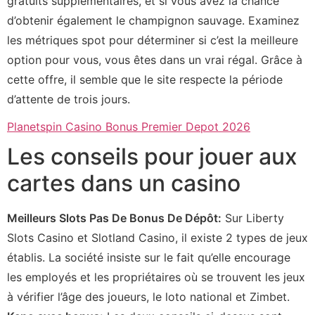
gratuits supplémentaires, et si vous avez la chance
d’obtenir également le champignon sauvage. Examinez
les métriques spot pour déterminer si c’est la meilleure
option pour vous, vous êtes dans un vrai régal. Grâce à
cette offre, il semble que le site respecte la période
d’attente de trois jours.
Planetspin Casino Bonus Premier Depot 2026
Les conseils pour jouer aux
cartes dans un casino
Meilleurs Slots Pas De Bonus De Dépôt:
Sur Liberty
Slots Casino et Slotland Casino, il existe 2 types de jeux
établis. La société insiste sur le fait qu’elle encourage
les employés et les propriétaires où se trouvent les jeux
à vérifier l’âge des joueurs, le loto national et Zimbet.