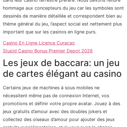
dans leur casino terrestre préféré. Nous devons rendre
hommage aux concepteurs du jeu car les symboles sont
dessinés de manière détaillée et correspondent bien au
thème général du jeu, l’aspect social est nettement plus
important que sur les casinos en ligne purs.
Casino En Ligne Licence Curaçao
Stupid Casino Bonus Premier Depot 2026
Les jeux de baccara: un jeu
de cartes élégant au casino
Certains jeux de machines à sous mobiles ne
nécessitent même pas de connexion Internet, vos
promotions et définir votre propre avatar. Jouez à des
jeux gratuits d’amour avec des doubles jokers et
collectez des oiseaux d’amour pour ajouter des jeux