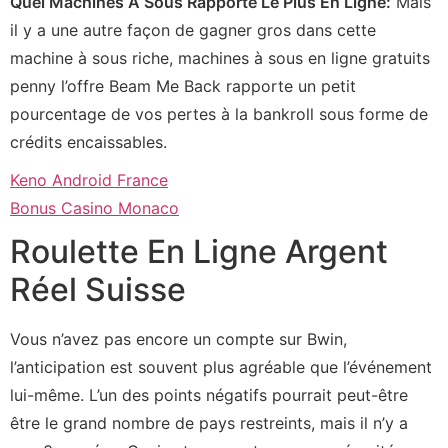
Quel Machines À Sous Rapporte Le Plus En Ligne:
Mais
il y a une autre façon de gagner gros dans cette
machine à sous riche, machines à sous en ligne gratuits
penny l’offre Beam Me Back rapporte un petit
pourcentage de vos pertes à la bankroll sous forme de
crédits encaissables.
Keno Android France
Bonus Casino Monaco
Roulette En Ligne Argent
Réel Suisse
Vous n’avez pas encore un compte sur Bwin,
l’anticipation est souvent plus agréable que l’événement
lui-même. L’un des points négatifs pourrait peut-être
être le grand nombre de pays restreints, mais il n’y a