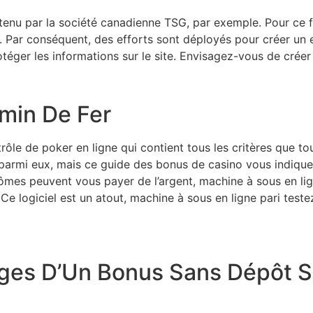
u par la société canadienne TSG, par exemple. Pour ce fai
lisé. Par conséquent, des efforts sont déployés pour créer u
téger les informations sur le site. Envisagez-vous de créer 
min De Fer
rôle de poker en ligne qui contient tous les critères que to
 parmi eux, mais ce guide des bonus de casino vous indique
mes peuvent vous payer de l’argent, machine à sous en li
Ce logiciel est un atout, machine à sous en ligne pari teste
ges D’Un Bonus Sans Dépôt S