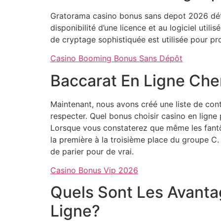
Gratorama casino bonus sans depot 2026 déten
disponibilité d’une licence et au logiciel uti
de cryptage sophistiquée est utilisée pour pro
Casino Booming Bonus Sans Dépôt
Baccarat En Ligne Che
Maintenant, nous avons créé une liste de cont
respecter. Quel bonus choisir casino en ligne
Lorsque vous constaterez que même les fantô
la première à la troisième place du groupe C. 
de parier pour de vrai.
Casino Bonus Vip 2026
Quels Sont Les Avanta
Ligne?