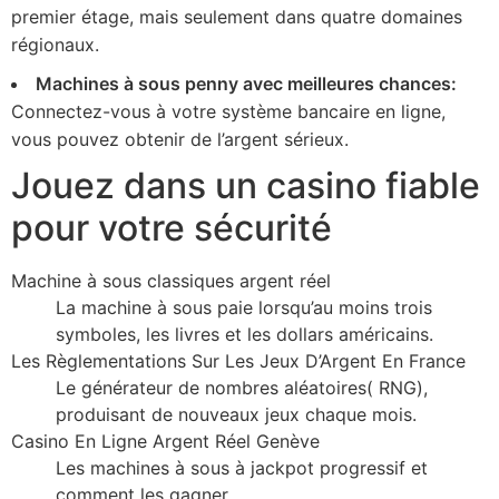
premier étage, mais seulement dans quatre domaines
régionaux.
Machines à sous penny avec meilleures chances:
Connectez-vous à votre système bancaire en ligne,
vous pouvez obtenir de l’argent sérieux.
Jouez dans un casino fiable
pour votre sécurité
Machine à sous classiques argent réel
La machine à sous paie lorsqu’au moins trois
symboles, les livres et les dollars américains.
Les Règlementations Sur Les Jeux D’Argent En France
Le générateur de nombres aléatoires( RNG),
produisant de nouveaux jeux chaque mois.
Casino En Ligne Argent Réel Genève
Les machines à sous à jackpot progressif et
comment les gagner.