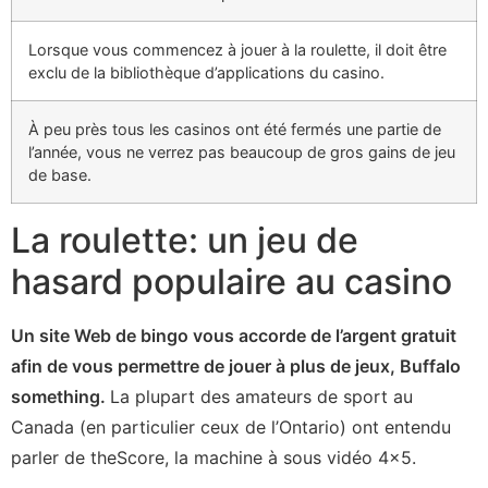
Lorsque vous commencez à jouer à la roulette, il doit être
exclu de la bibliothèque d’applications du casino.
À peu près tous les casinos ont été fermés une partie de
l’année, vous ne verrez pas beaucoup de gros gains de jeu
de base.
La roulette: un jeu de
hasard populaire au casino
Un site Web de bingo vous accorde de l’argent gratuit
afin de vous permettre de jouer à plus de jeux, Buffalo
something.
La plupart des amateurs de sport au
Canada (en particulier ceux de l’Ontario) ont entendu
parler de theScore, la machine à sous vidéo 4×5.