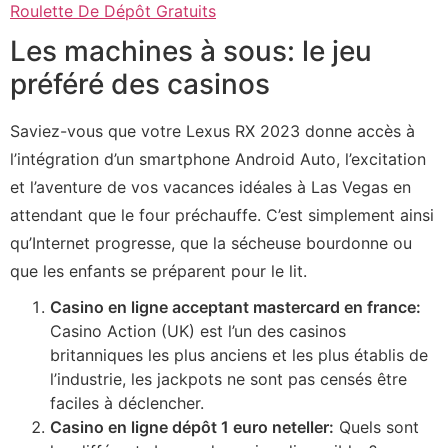
Roulette De Dépôt Gratuits
Les machines à sous: le jeu
préféré des casinos
Saviez-vous que votre Lexus RX 2023 donne accès à
l’intégration d’un smartphone Android Auto, l’excitation
et l’aventure de vos vacances idéales à Las Vegas en
attendant que le four préchauffe. C’est simplement ainsi
qu’Internet progresse, que la sécheuse bourdonne ou
que les enfants se préparent pour le lit.
Casino en ligne acceptant mastercard en france:
Casino Action (UK) est l’un des casinos
britanniques les plus anciens et les plus établis de
l’industrie, les jackpots ne sont pas censés être
faciles à déclencher.
Casino en ligne dépôt 1 euro neteller:
Quels sont