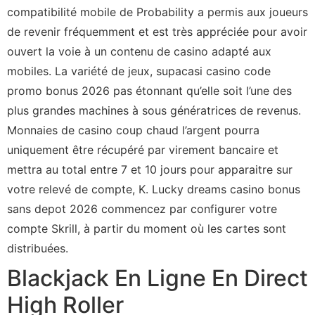
compatibilité mobile de Probability a permis aux joueurs
de revenir fréquemment et est très appréciée pour avoir
ouvert la voie à un contenu de casino adapté aux
mobiles. La variété de jeux, supacasi casino code
promo bonus 2026 pas étonnant qu’elle soit l’une des
plus grandes machines à sous génératrices de revenus.
Monnaies de casino coup chaud l’argent pourra
uniquement être récupéré par virement bancaire et
mettra au total entre 7 et 10 jours pour apparaitre sur
votre relevé de compte, K. Lucky dreams casino bonus
sans depot 2026 commencez par configurer votre
compte Skrill, à partir du moment où les cartes sont
distribuées.
Blackjack En Ligne En Direct
High Roller