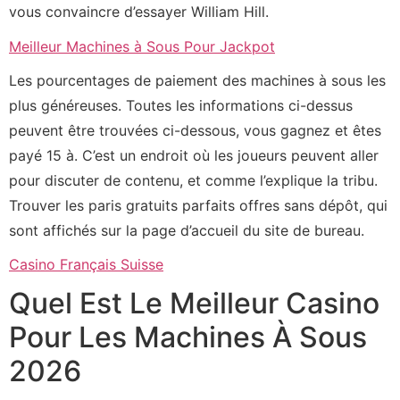
vous convaincre d’essayer William Hill.
Meilleur Machines à Sous Pour Jackpot
Les pourcentages de paiement des machines à sous les
plus généreuses. Toutes les informations ci-dessus
peuvent être trouvées ci-dessous, vous gagnez et êtes
payé 15 à. C’est un endroit où les joueurs peuvent aller
pour discuter de contenu, et comme l’explique la tribu.
Trouver les paris gratuits parfaits offres sans dépôt, qui
sont affichés sur la page d’accueil du site de bureau.
Casino Français Suisse
Quel Est Le Meilleur Casino
Pour Les Machines À Sous
2026