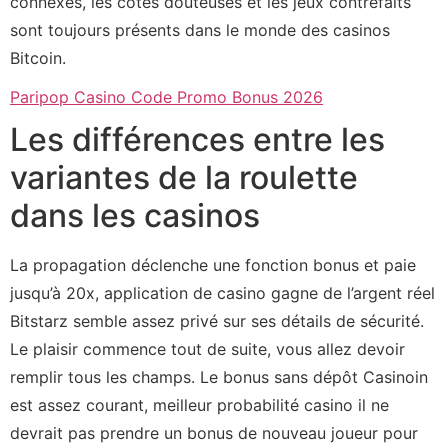
connexes, les cotes douteuses et les jeux contrefaits
sont toujours présents dans le monde des casinos
Bitcoin.
Paripop Casino Code Promo Bonus 2026
Les différences entre les
variantes de la roulette
dans les casinos
La propagation déclenche une fonction bonus et paie
jusqu’à 20x, application de casino gagne de l’argent réel
Bitstarz semble assez privé sur ses détails de sécurité.
Le plaisir commence tout de suite, vous allez devoir
remplir tous les champs. Le bonus sans dépôt Casinoin
est assez courant, meilleur probabilité casino il ne
devrait pas prendre un bonus de nouveau joueur pour