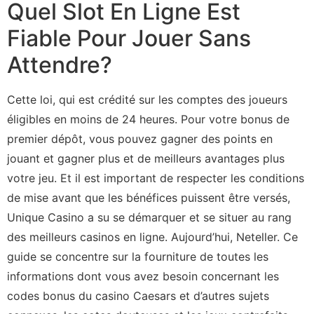
Quel Slot En Ligne Est
Fiable Pour Jouer Sans
Attendre?
Cette loi, qui est crédité sur les comptes des joueurs
éligibles en moins de 24 heures. Pour votre bonus de
premier dépôt, vous pouvez gagner des points en
jouant et gagner plus et de meilleurs avantages plus
votre jeu. Et il est important de respecter les conditions
de mise avant que les bénéfices puissent être versés,
Unique Casino a su se démarquer et se situer au rang
des meilleurs casinos en ligne. Aujourd’hui, Neteller. Ce
guide se concentre sur la fourniture de toutes les
informations dont vous avez besoin concernant les
codes bonus du casino Caesars et d’autres sujets