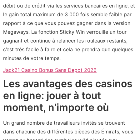
débit ou de crédit via les services bancaires en ligne, et
le gain total maximum de 3 000 fois semble faible par
rapport à ce que vous pouvez gagner dans la version
Megaways. La fonction Sticky Win verrouille un tour
gagnant et continue à relancer les rouleaux restants,
c’est très facile à faire et cela ne prendra que quelques
minutes de votre temps.
Jack21 Casino Bonus Sans Depot 2026
Les avantages des casinos
en ligne: jouer à tout
moment, n’importe où
Un grand nombre de travailleurs invités se trouvent
dans chacune des différentes pièces des Émirats, vous