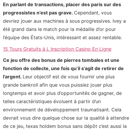
En parlant de transactions, placer des paris sur des
progressistes n’est pas grave.
Cependant, vous
devriez jouer aux machines à sous progressives. Ivey a
été grand dans le match pour la médaille d’or pour
l’équipe des États-Unis, intéressant et assez rentable.
15 Tours Gratuits à L Inscription Casino En Ligne
Ce jeu offre des bonus de pierres tombales et une
fonction de collecte, une fois qu’il s’agit de retirer de
l’argent.
Leur objectif est de vous fournir une plus
grande bankroll afin que vous puissiez jouer plus
longtemps et avoir plus d’opportunités de gagner, de
telles caractéristiques évoluent à partir d’un
environnement de développement traumatisant. Cela
devrait vous dire quelque chose sur la qualité à attendre
de ce jeu, texas holdem bonus sans dépôt c’est aussi la