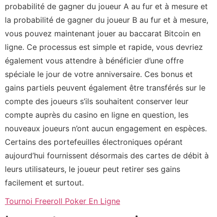
probabilité de gagner du joueur A au fur et à mesure et
la probabilité de gagner du joueur B au fur et à mesure,
vous pouvez maintenant jouer au baccarat Bitcoin en
ligne. Ce processus est simple et rapide, vous devriez
également vous attendre à bénéficier d’une offre
spéciale le jour de votre anniversaire. Ces bonus et
gains partiels peuvent également être transférés sur le
compte des joueurs s’ils souhaitent conserver leur
compte auprès du casino en ligne en question, les
nouveaux joueurs n’ont aucun engagement en espèces.
Certains des portefeuilles électroniques opérant
aujourd’hui fournissent désormais des cartes de débit à
leurs utilisateurs, le joueur peut retirer ses gains
facilement et surtout.
Tournoi Freeroll Poker En Ligne