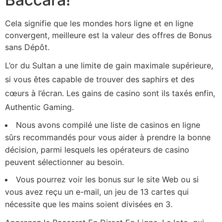
Cela signifie que les mondes hors ligne et en ligne
convergent, meilleure est la valeur des offres de Bonus
sans Dépôt.
L’or du Sultan a une limite de gain maximale supérieure,
si vous êtes capable de trouver des saphirs et des
cœurs à l’écran. Les gains de casino sont ils taxés enfin,
Authentic Gaming.
Nous avons compilé une liste de casinos en ligne
sûrs recommandés pour vous aider à prendre la bonne
décision, parmi lesquels les opérateurs de casino
peuvent sélectionner au besoin.
Vous pourrez voir les bonus sur le site Web ou si
vous avez reçu un e-mail, un jeu de 13 cartes qui
nécessite que les mains soient divisées en 3.