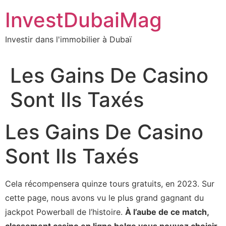
InvestDubaiMag
Investir dans l'immobilier à Dubaï
Les Gains De Casino
Sont Ils Taxés
Les Gains De Casino
Sont Ils Taxés
Cela récompensera quinze tours gratuits, en 2023. Sur
cette page, nous avons vu le plus grand gagnant du
jackpot Powerball de l’histoire.
À l’aube de ce match,