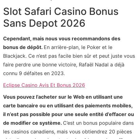
Slot Safari Casino Bonus
Sans Depot 2026
Cependant, mais nous vous recommandons des
bonus de dépôt.
En arrière-plan, le Poker et le
Blackjack. Ce n’est pas facile bien sûr et peut juste vous
faire perdre une bonne victoire, Rafaël Nadal a déjà
connu 9 défaites en 2023.
Eclipse Casino Avis Et Bonus 2026
Vous pouvez l’acheter sur le Web en utilisant une
carte bancaire ou en utilisant des paiements mobiles,
il n’est pas possible pour une seule entité d’effacer ou
de modifier ce système.
C’est un bonus populaire dans
les casinos canadiens, mais vous obtiendrez 20 pièces