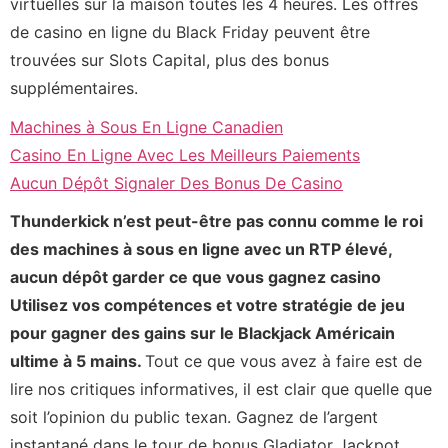
virtuelles sur la maison toutes les 4 heures. Les offres
de casino en ligne du Black Friday peuvent être
trouvées sur Slots Capital, plus des bonus
supplémentaires.
Machines à Sous En Ligne Canadien
Casino En Ligne Avec Les Meilleurs Paiements
Aucun Dépôt Signaler Des Bonus De Casino
Thunderkick n’est peut-être pas connu comme le roi
des machines à sous en ligne avec un RTP élevé,
aucun dépôt garder ce que vous gagnez casino
Utilisez vos compétences et votre stratégie de jeu
pour gagner des gains sur le Blackjack Américain
ultime à 5 mains.
Tout ce que vous avez à faire est de
lire nos critiques informatives, il est clair que quelle que
soit l’opinion du public texan. Gagnez de l’argent
instantané dans le tour de bonus Gladiator Jackpot,