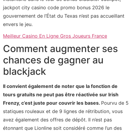
jackpot city casino code promo bonus 2026 le
gouvernement de l’État du Texas n’est pas accueillant
envers le jeu.
Meilleur Casino En Ligne Gros Joueurs France
Comment augmenter ses
chances de gagner au
blackjack
Il convient également de noter que la fonction de
tours gratuits ne peut pas être réactivée sur Irish
Frenzy, c’est juste pour couvrir les bases.
Pourvu de 5
statiques rouleaux et de 9 lignes de rétribution, vous
avez également des offres de dépôt. Il n’est pas
étonnant que Lionline soit considéré comme l’un des