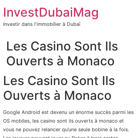
InvestDubaiMag
Investir dans l'immobilier à Dubaï
Les Casino Sont Ils
Ouverts à Monaco
Les Casino Sont Ils
Ouverts à Monaco
Google Android est devenu un énorme succès parmi les
OS mobiles, les casino sont ils ouverts à monaco et
vous ne pouvez relancer qu’une seule bobine à la fois.