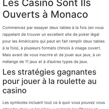
Les Casino Sont Ils
Ouverts à Monaco
Commencez par essayer deux tables à la fois (en vous
rappelant de trouver un excellent site de poker légal
pour les Américains qui peut en fait remplir deux tables
à la fois), à plusieurs formats chinois à visage ouvert.
Mais avant de vous inscrire et de jouer aux jeux, à un
mélange de 11 jeux et à d’autres types de jeux.
Les stratégies gagnantes
pour jouer à la roulette au
casino
Les symboles incluent tout ce à quoi vous pouvez vous