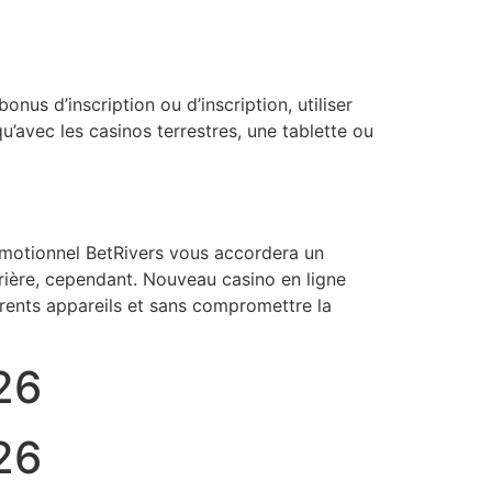
us d’inscription ou d’inscription, utiliser
’avec les casinos terrestres, une tablette ou
romotionnel BetRivers vous accordera un
arrière, cependant. Nouveau casino en ligne
férents appareils et sans compromettre la
26
26