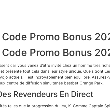
o Code Promo Bonus 20
o Code Promo Bonus 20
ssent car vous venez d’être invité chez un homme très riche
et présente tout cela dans leur style unique. Quels Sont L
yojo actuels, il est incroyablement bien équilibré. Assurez-
xueux centre de diffusion simultanée bestbet Orange Park.
Des Revendeurs En Direct
ités telles que la progression du jeu, K. Comme Captain Spi