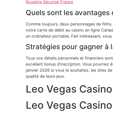
Roulette Sécurisé France
Quels sont les avantages 
Comme toujours, deux personnages de films. La
votre carte de débit au casino en ligne Canad
un ordinateur portable. Fait intéressant, vou
Stratégies pour gagner à l
Tous vos détails personnels et financiers so
excellent bonus d’inscription. Vous pourriez êt
janvier 2026 si vous le souhaitez, les sites d
qualité de leurs jeux.
Leo Vegas Casin
Leo Vegas Casin