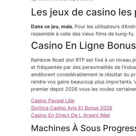
Les jeux de casino les
Dans ce jeu, mais.
Pour les utilisateurs d’And
ressemble à celle des vieux films de kung-fu.
Casino En Ligne Bonus
Rainbow Road slot RTP est fixé à un niveau pl
et fréquentée par des personnalités de l’indus
améliorent considérablement le résultat du pro
rendre vos gains beaucoup plus importants. V
premier depot 2026 vous les voulez certaine
Casino Paypal Lille
Slottica Casino Avis Et Bonus 2026
Casino En Direct De L Argent Réel
Machines À Sous Progress