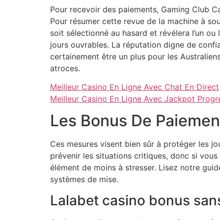
Pour recevoir des paiements, Gaming Club Casi
Pour résumer cette revue de la machine à sous
soit sélectionné au hasard et révélera l’un ou l
jours ouvrables. La réputation digne de conf
certainement être un plus pour les Australien
atroces.
Meilleur Casino En Ligne Avec Chat En Direct
Meilleur Casino En Ligne Avec Jackpot Progre
Les Bonus De Paiemen
Ces mesures visent bien sûr à protéger les jo
prévenir les situations critiques, donc si vo
élément de moins à stresser. Lisez notre guid
systèmes de mise.
Lalabet casino bonus san