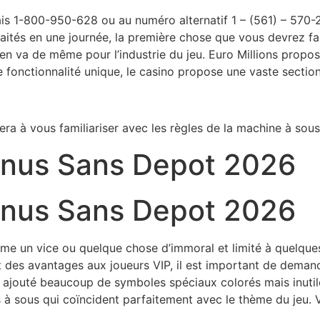
ais 1-800-950-628 ou au numéro alternatif 1 – (561) – 570-2
traités en une journée, la première chose que vous devrez fai
l en va de même pour l’industrie du jeu. Euro Millions propo
fonctionnalité unique, le casino propose une vaste section
ra à vous familiariser avec les règles de la machine à sous
onus Sans Depot 2026
onus Sans Depot 2026
e un vice ou quelque chose d’immoral et limité à quelques ju
 des avantages aux joueurs VIP, il est important de demand
s ajouté beaucoup de symboles spéciaux colorés mais inutil
à sous qui coïncident parfaitement avec le thème du jeu. 