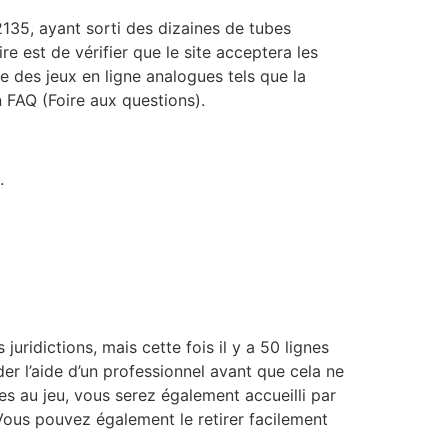
135, ayant sorti des dizaines de tubes
re est de vérifier que le site acceptera les
se des jeux en ligne analogues tels que la
 FAQ (Foire aux questions).
.
ridictions, mais cette fois il y a 50 lignes
er l’aide d’un professionnel avant que cela ne
es au jeu, vous serez également accueilli par
Vous pouvez également le retirer facilement