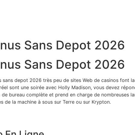
onus Sans Depot 2026
onus Sans Depot 2026
nus sans depot 2026 très peu de sites Web de casinos font 
nt réel sont une soirée avec Holly Madison, vous devez répo
n de bureau complète et prend en charge de nombreuses lan
les de la machine à sous sur Terre ou sur Krypton.
 En Ligne