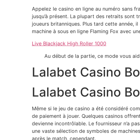
Appelez le casino en ligne au numéro sans fr
jusqu’à présent. La plupart des retraits sont 
joueurs britanniques. Plus tard cette année, i
machine à sous en ligne Flaming Fox avec une 
Live Blackjack High Roller 1000
Au début de la partie, ce mode vous aide
Lalabet Casino B
Lalabet Casino B
Même si le jeu de casino a été considéré comm
de paiement à jouer. Quelques casinos offrent
devienne incontrôlable. Le fournisseur n’a pa
une vaste sélection de symboles de machines 
après le match, cependant.