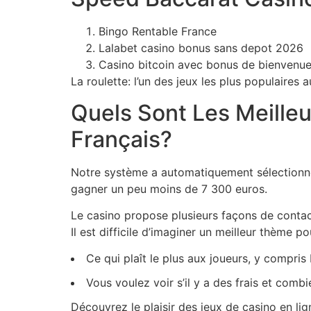
Bingo Rentable France
Lalabet casino bonus sans depot 2026
Casino bitcoin avec bonus de bienvenu
La roulette: l’un des jeux les plus populaires a
Quels Sont Les Meille
Français?
Notre système a automatiquement sélectionné p
gagner un peu moins de 7 300 euros.
Le casino propose plusieurs façons de contact
Il est difficile d’imaginer un meilleur thème
Ce qui plaît le plus aux joueurs, y compris 
Vous voulez voir s’il y a des frais et comb
Découvrez le plaisir des jeux de casino en li