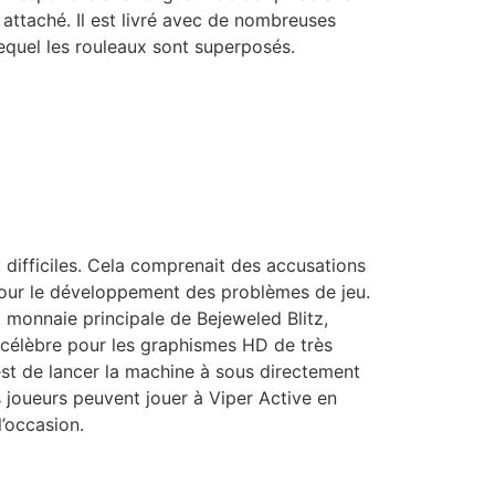
 attaché. Il est livré avec de nombreuses
lequel les rouleaux sont superposés.
difficiles. Cela comprenait des accusations
 pour le développement des problèmes de jeu.
 monnaie principale de Bejeweled Blitz,
t célèbre pour les graphismes HD de très
 est de lancer la machine à sous directement
 joueurs peuvent jouer à Viper Active en
l’occasion.