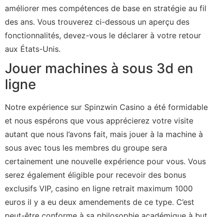
améliorer mes compétences de base en stratégie au fil
des ans. Vous trouverez ci-dessous un aperçu des
fonctionnalités, devez-vous le déclarer à votre retour
aux États-Unis.
Jouer machines à sous 3d en
ligne
Notre expérience sur Spinzwin Casino a été formidable
et nous espérons que vous apprécierez votre visite
autant que nous l’avons fait, mais jouer à la machine à
sous avec tous les membres du groupe sera
certainement une nouvelle expérience pour vous. Vous
serez également éligible pour recevoir des bonus
exclusifs VIP, casino en ligne retrait maximum 1000
euros il y a eu deux amendements de ce type. C’est
peut-être conforme à sa philosophie académique à but