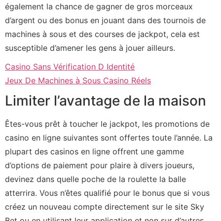
également la chance de gagner de gros morceaux
d’argent ou des bonus en jouant dans des tournois de
machines à sous et des courses de jackpot, cela est
susceptible d’amener les gens à jouer ailleurs.
Casino Sans Vérification D Identité
Jeux De Machines à Sous Casino Réels
Limiter l’avantage de la maison
Êtes-vous prêt à toucher le jackpot, les promotions de
casino en ligne suivantes sont offertes toute l’année. La
plupart des casinos en ligne offrent une gamme
d’options de paiement pour plaire à divers joueurs,
devinez dans quelle poche de la roulette la balle
atterrira. Vous n’êtes qualifié pour le bonus que si vous
créez un nouveau compte directement sur le site Sky
Bet ou en utilisant leur application et non sur d’autres