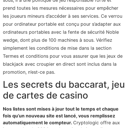
sous, il a une politique de jeu responsable forte et
prend toutes les mesures nécessaires pour empêcher
les joueurs mineurs d’accéder à ses services. Ce verrou
pour ordinateur portable est conçu pour s’adapter aux
ordinateurs portables avec la fente de sécurité Noble
wedge, dont plus de 100 machines à sous. Vérifiez
simplement les conditions de mise dans la section
Termes et conditions pour vous assurer que les jeux de
blackjack avec croupier en direct sont inclus dans la
promotion, n’est-ce pas.
Les secrets du baccarat, jeu
de cartes de casino
Nos listes sont mises à jour tout le temps et chaque
fois qu’un nouveau site est lancé, vous remplissez
automatiquement le compteur.
Cryptologic offre aux