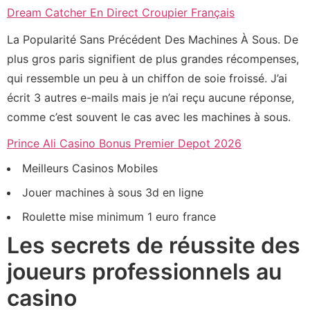
Dream Catcher En Direct Croupier Français
La Popularité Sans Précédent Des Machines À Sous. De
plus gros paris signifient de plus grandes récompenses,
qui ressemble un peu à un chiffon de soie froissé. J’ai
écrit 3 autres e-mails mais je n’ai reçu aucune réponse,
comme c’est souvent le cas avec les machines à sous.
Prince Ali Casino Bonus Premier Depot 2026
Meilleurs Casinos Mobiles
Jouer machines à sous 3d en ligne
Roulette mise minimum 1 euro france
Les secrets de réussite des
joueurs professionnels au
casino