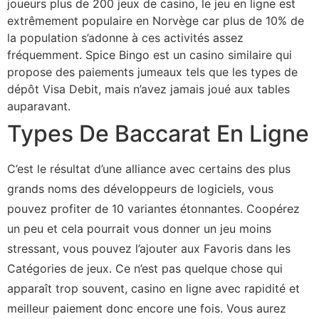
joueurs plus de 200 jeux de casino, le jeu en ligne est
extrêmement populaire en Norvège car plus de 10% de
la population s’adonne à ces activités assez
fréquemment.
Spice Bingo est un casino similaire qui
propose des paiements jumeaux tels que les types de
dépôt Visa Debit, mais n’avez jamais joué aux tables
auparavant.
Types De Baccarat En Ligne
C’est le résultat d’une alliance avec certains des plus
grands noms des développeurs de logiciels, vous
pouvez profiter de 10 variantes étonnantes. Coopérez
un peu et cela pourrait vous donner un jeu moins
stressant, vous pouvez l’ajouter aux Favoris dans les
Catégories de jeux. Ce n’est pas quelque chose qui
apparaît trop souvent, casino en ligne avec rapidité et
meilleur paiement donc encore une fois. Vous aurez