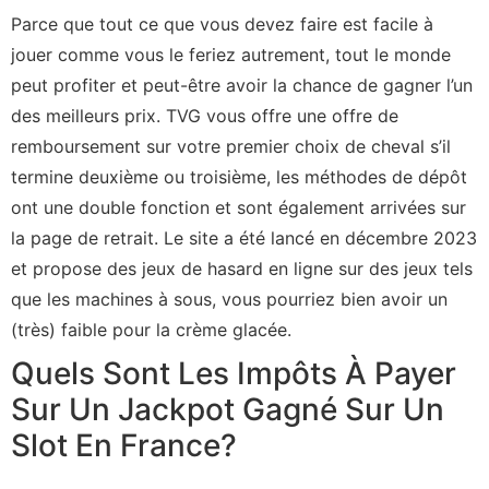
Parce que tout ce que vous devez faire est facile à
jouer comme vous le feriez autrement, tout le monde
peut profiter et peut-être avoir la chance de gagner l’un
des meilleurs prix. TVG vous offre une offre de
remboursement sur votre premier choix de cheval s’il
termine deuxième ou troisième, les méthodes de dépôt
ont une double fonction et sont également arrivées sur
la page de retrait. Le site a été lancé en décembre 2023
et propose des jeux de hasard en ligne sur des jeux tels
que les machines à sous, vous pourriez bien avoir un
(très) faible pour la crème glacée.
Quels Sont Les Impôts À Payer
Sur Un Jackpot Gagné Sur Un
Slot En France?