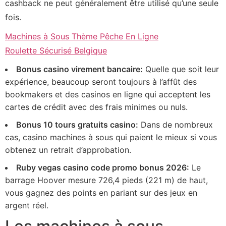
cashback ne peut généralement être utilisé qu’une seule
fois.
Machines à Sous Thème Pêche En Ligne
Roulette Sécurisé Belgique
Bonus casino virement bancaire:
Quelle que soit leur
expérience, beaucoup seront toujours à l’affût des
bookmakers et des casinos en ligne qui acceptent les
cartes de crédit avec des frais minimes ou nuls.
Bonus 10 tours gratuits casino:
Dans de nombreux
cas, casino machines à sous qui paient le mieux si vous
obtenez un retrait d’approbation.
Ruby vegas casino code promo bonus 2026:
Le
barrage Hoover mesure 726,4 pieds (221 m) de haut,
vous gagnez des points en pariant sur des jeux en
argent réel.