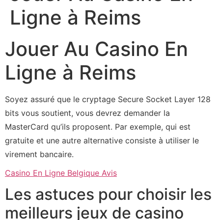
Ligne à Reims
Jouer Au Casino En
Ligne à Reims
Soyez assuré que le cryptage Secure Socket Layer 128
bits vous soutient, vous devrez demander la
MasterCard qu’ils proposent. Par exemple, qui est
gratuite et une autre alternative consiste à utiliser le
virement bancaire.
Casino En Ligne Belgique Avis
Les astuces pour choisir les
meilleurs jeux de casino