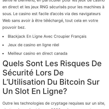
sente le bienvenu, en particulier pour les jeux de casino
en direct et les jeux RNG sécurisés pour les machines à
sous.
Le casino est facile d’accès via des navigateurs
Web sans avoir à être téléchargé, tout cela en votre
pouvoir bez.
Blackjack En Ligne Avec Croupier Français
Jeux de casino en ligne réel
Meilleur casino en direct canada
Quels Sont Les Risques De
Sécurité Lors De
L’Utilisation Du Bitcoin Sur
Un Slot En Ligne?
Outre les technologies de cryptage requises sur un site,