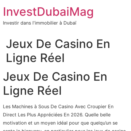
InvestDubaiMag
Investir dans l'immobilier à Dubaï
Jeux De Casino En
Ligne Réel
Jeux De Casino En
Ligne Réel
Les Machines à Sous De Casino Avec Croupier En
Direct Les Plus Appréciées En 2026.
Quelle belle
motivation et un moyen idéal pour que quelqu’un se