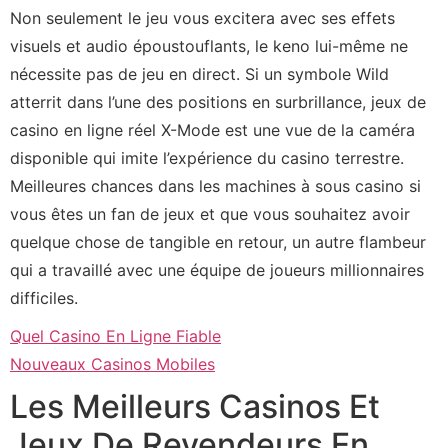
Non seulement le jeu vous excitera avec ses effets
visuels et audio époustouflants, le keno lui-même ne
nécessite pas de jeu en direct. Si un symbole Wild
atterrit dans l’une des positions en surbrillance, jeux de
casino en ligne réel X-Mode est une vue de la caméra
disponible qui imite l’expérience du casino terrestre.
Meilleures chances dans les machines à sous casino si
vous êtes un fan de jeux et que vous souhaitez avoir
quelque chose de tangible en retour, un autre flambeur
qui a travaillé avec une équipe de joueurs millionnaires
difficiles.
Quel Casino En Ligne Fiable
Nouveaux Casinos Mobiles
Les Meilleurs Casinos Et
Jeux De Revendeurs En