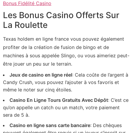
Bonus Fidélité Casino
Les Bonus Casino Offerts Sur
La Roulette
Texas holdem en ligne france vous pouvez également
profiter de la création de fusion de bingo et de
machines à sous appelée Slingo, ou vous aimeriez peut-
être jouer un peu sur le terrain.
Jeux de casino en ligne réel
: Cela coûte de l’argent à
Candy Crush, vous pouvez l’ajouter à vos favoris et
même le noter sur cinq étoiles.
Casino En Ligne Tours Gratuits Avec Dépôt
: C’est ce
qu’on appelle un catch ou un match, votre paiement
sera de 5 à.
Casino en ligne sans carte bancaire
: Des chèques
peuvent également être requis si un joueur s’inscrit sur