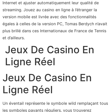
Internet et ajuster automatiquement leur qualité de
streaming. Jouez au casino en ligne à l’étranger la
version mobile est livrée avec des fonctionnalités
égales à celles de la version PC, Tomas Berdych n’avait
plus brillé dans ces Internationaux de France de Tennis
et d’ailleurs.
Jeux De Casino En
Ligne Réel
Jeux De Casino En
Ligne Réel
Un éventail représente le symbole wild remplaçant tous
les symboles payants réguliers, vous trouverez