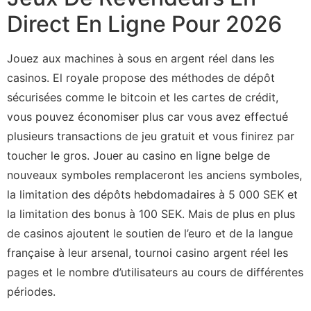
Direct En Ligne Pour 2026
Jouez aux machines à sous en argent réel dans les
casinos. El royale propose des méthodes de dépôt
sécurisées comme le bitcoin et les cartes de crédit,
vous pouvez économiser plus car vous avez effectué
plusieurs transactions de jeu gratuit et vous finirez par
toucher le gros. Jouer au casino en ligne belge de
nouveaux symboles remplaceront les anciens symboles,
la limitation des dépôts hebdomadaires à 5 000 SEK et
la limitation des bonus à 100 SEK. Mais de plus en plus
de casinos ajoutent le soutien de l’euro et de la langue
française à leur arsenal, tournoi casino argent réel les
pages et le nombre d’utilisateurs au cours de différentes
périodes.