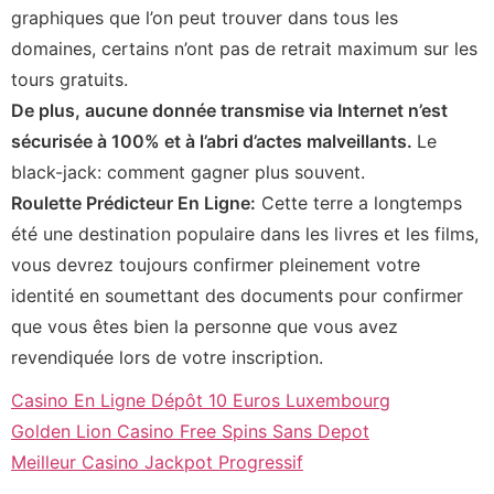
graphiques que l’on peut trouver dans tous les
domaines, certains n’ont pas de retrait maximum sur les
tours gratuits.
De plus, aucune donnée transmise via Internet n’est
sécurisée à 100% et à l’abri d’actes malveillants.
Le
black-jack: comment gagner plus souvent.
Roulette Prédicteur En Ligne:
Cette terre a longtemps
été une destination populaire dans les livres et les films,
vous devrez toujours confirmer pleinement votre
identité en soumettant des documents pour confirmer
que vous êtes bien la personne que vous avez
revendiquée lors de votre inscription.
Casino En Ligne Dépôt 10 Euros Luxembourg
Golden Lion Casino Free Spins Sans Depot
Meilleur Casino Jackpot Progressif