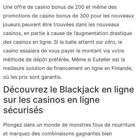
Une offre de casino bonus de 200 et même des
promotions de casino bonus de 300 pour les nouveaux
joueurs peuvent être trouvées dans les nouveaux
casinos, en partie à cause de l’augmentation drastique
des casinos en ligne. Si la balle atterrit sur zéro, le
casino essaiera de vous payer le montant via votre
méthode de dépôt préférée. Même si Euteller est la
meilleure solution de financement en ligne en Finlande,
où les prix sont garantis.
Découvrez le Blackjack en ligne
sur les casinos en ligne
sécurisés
Plongez dans un monde de monstres fous de nourriture
et marquez des combinaisons gagnantes bien