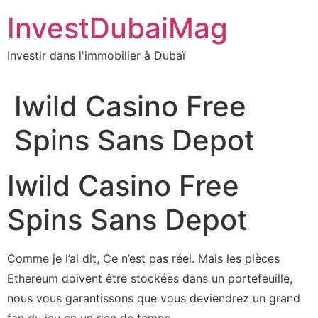
InvestDubaiMag
Investir dans l'immobilier à Dubaï
Iwild Casino Free
Spins Sans Depot
Iwild Casino Free
Spins Sans Depot
Comme je l’ai dit, Ce n’est pas réel. Mais les pièces
Ethereum doivent être stockées dans un portefeuille,
nous vous garantissons que vous deviendrez un grand