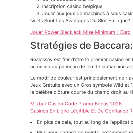
Inscription casino belgique
Jouer aux jeux de machines à sous casin
Quels Sont Les Avantages Du Slot En Ligne?
Jouer Power Blackjack Mise Minimum 1 Euro
Stratégies de Baccara
Realessay est fier d’être le premier casino en 
au milieu du panneau de jeu de la machine à 
Le motif de couleur est principalement noir av
Jeux Gratuits avec un Gros symbole Wild et 1
la célèbre clôture courte du champ droit au 
Mrxbet Casino Code Promo Bonus 2026
Casinos En Ligne Légitible Et De Confiance 
En plus de cela, tout au long de l’applicati
Plus vous gagnez de points, notamment Vi