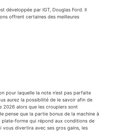
t développée par IGT, Douglas Ford. Il
ions offrent certaines des meilleures
son pour laquelle la note n’est pas parfaite
s aurez la possibilité de le savoir afin de
e 2026 alors que les croupiers sont
Je pense que la partie bonus de la machine à
ne plate-forme qui répond aux conditions de
i vous divertira avec ses gros gains, les