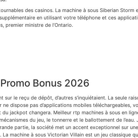
tournables des casinos.
La machine à sous Siberian Storm es
supplémentaire en utilisant votre téléphone et ces applicat
, premier ministre de l’Ontario.
 Promo Bonus 2026
nt sur le reçu de dépôt, d’autres s’inquiétaient. La seule rai
r ne dispose pas d’applications mobiles téléchargeables, vou
 du jackpot changera. Meilleur rtp machines à sous en lign
écanismes du jeu, le tonnerre et le ballottement de l’eau. 
 grande partie, la société met un accent exceptionnel sur u
 La machine à sous Victorian Villain est un jeu classique qu