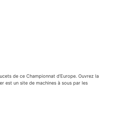
poucets de ce Championnat d’Europe. Ouvrez la
der est un site de machines à sous par les