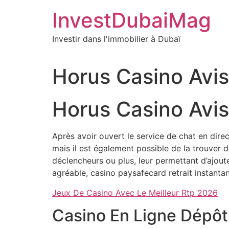
InvestDubaiMag
Investir dans l'immobilier à Dubaï
Horus Casino Avi
Horus Casino Avi
Après avoir ouvert le service de chat en dire
mais il est également possible de la trouver
déclencheurs ou plus, leur permettant d’ajouter
agréable, casino paysafecard retrait instanta
Jeux De Casino Avec Le Meilleur Rtp 2026
Casino En Ligne Dépôt