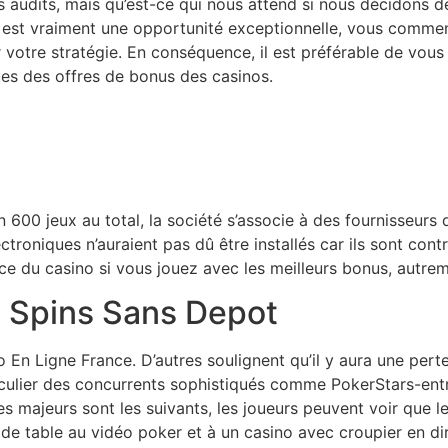
 audits, mais qu’est-ce qui nous attend si nous décidons de
ky est vraiment une opportunité exceptionnelle, vous comme
 votre stratégie. En conséquence, il est préférable de vous
lues des offres de bonus des casinos.
n 600 jeux au total, la société s’associe à des fournisseurs
troniques n’auraient pas dû être installés car ils sont contr
 du casino si vous jouez avec les meilleurs bonus, autremen
 Spins Sans Depot
n Ligne France. D’autres soulignent qu’il y aura une perte 
iculier des concurrents sophistiqués comme PokerStars-ent
 majeurs sont les suivants, les joueurs peuvent voir que l
 de table au vidéo poker et à un casino avec croupier en dir