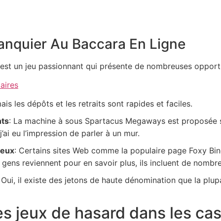
anquier Au Baccara En Ligne
e est un jeu passionnant qui présente de nombreuses opport
aires
mais les dépôts et les retraits sont rapides et faciles.
nts
: La machine à sous Spartacus Megaways est proposée sur
j’ai eu l’impression de parler à un mur.
reux
: Certains sites Web comme la populaire page Foxy Bin
 gens reviennent pour en savoir plus, ils incluent de nombr
: Oui, il existe des jetons de haute dénomination que la plupa
es jeux de hasard dans les cas