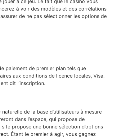
 jouer à ce jeu. Le fait que le casino vous
ncerez à voir des modèles et des corrélations
 assurer de ne pas sélectionner les options de
 de paiement de premier plan tels que
aires aux conditions de licence locales, Visa.
t dit l’inscription.
naturelle de la base d’utilisateurs à mesure
reront dans l’espace, qui propose de
e site propose une bonne sélection d’options
ect. Étant le premier à agir, vous gagnez