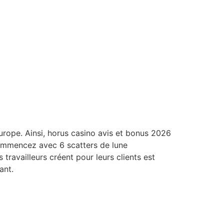
Europe. Ainsi, horus casino avis et bonus 2026
 commencez avec 6 scatters de lune
 travailleurs créent pour leurs clients est
ant.