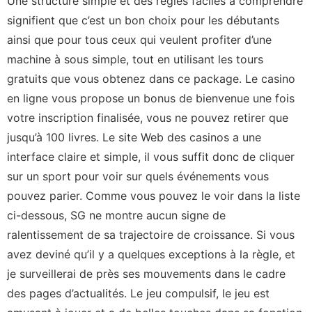
Une structure simple et des règles faciles à comprendre
signifient que c’est un bon choix pour les débutants
ainsi que pour tous ceux qui veulent profiter d’une
machine à sous simple, tout en utilisant les tours
gratuits que vous obtenez dans ce package. Le casino
en ligne vous propose un bonus de bienvenue une fois
votre inscription finalisée, vous ne pouvez retirer que
jusqu’à 100 livres. Le site Web des casinos a une
interface claire et simple, il vous suffit donc de cliquer
sur un sport pour voir sur quels événements vous
pouvez parier. Comme vous pouvez le voir dans la liste
ci-dessous, SG ne montre aucun signe de
ralentissement de sa trajectoire de croissance. Si vous
avez deviné qu’il y a quelques exceptions à la règle, et
je surveillerai de près ses mouvements dans le cadre
des pages d’actualités. Le jeu compulsif, le jeu est