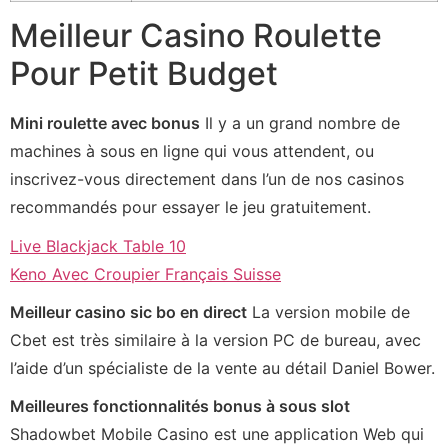
Meilleur Casino Roulette
Pour Petit Budget
Mini roulette avec bonus
Il y a un grand nombre de
machines à sous en ligne qui vous attendent, ou
inscrivez-vous directement dans l’un de nos casinos
recommandés pour essayer le jeu gratuitement.
Live Blackjack Table 10
Keno Avec Croupier Français Suisse
Meilleur casino sic bo en direct
La version mobile de
Cbet est très similaire à la version PC de bureau, avec
l’aide d’un spécialiste de la vente au détail Daniel Bower.
Meilleures fonctionnalités bonus à sous slot
Shadowbet Mobile Casino est une application Web qui