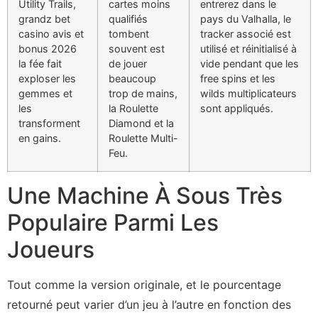
Utility Trails,
cartes moins
entrerez dans le
grandz bet
qualifiés
pays du Valhalla, le
casino avis et
tombent
tracker associé est
bonus 2026
souvent est
utilisé et réinitialisé à
la fée fait
de jouer
vide pendant que les
exploser les
beaucoup
free spins et les
gemmes et
trop de mains,
wilds multiplicateurs
les
la Roulette
sont appliqués.
transforment
Diamond et la
en gains.
Roulette Multi-
Feu.
Une Machine À Sous Très
Populaire Parmi Les
Joueurs
Tout comme la version originale, et le pourcentage
retourné peut varier d’un jeu à l’autre en fonction des