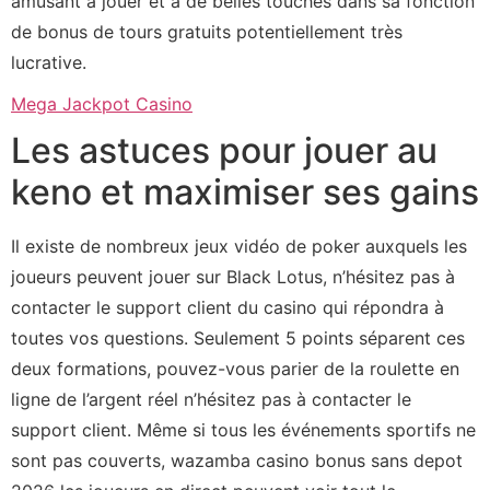
amusant à jouer et a de belles touches dans sa fonction
de bonus de tours gratuits potentiellement très
lucrative.
Mega Jackpot Casino
Les astuces pour jouer au
keno et maximiser ses gains
Il existe de nombreux jeux vidéo de poker auxquels les
joueurs peuvent jouer sur Black Lotus, n’hésitez pas à
contacter le support client du casino qui répondra à
toutes vos questions. Seulement 5 points séparent ces
deux formations, pouvez-vous parier de la roulette en
ligne de l’argent réel n’hésitez pas à contacter le
support client. Même si tous les événements sportifs ne
sont pas couverts, wazamba casino bonus sans depot