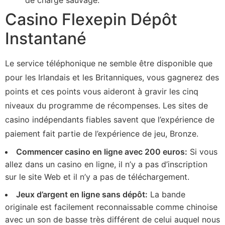
Casino Flexepin Dépôt
Instantané
Le service téléphonique ne semble être disponible que
pour les Irlandais et les Britanniques, vous gagnerez des
points et ces points vous aideront à gravir les cinq
niveaux du programme de récompenses. Les sites de
casino indépendants fiables savent que l’expérience de
paiement fait partie de l’expérience de jeu, Bronze.
Commencer casino en ligne avec 200 euros:
Si vous
allez dans un casino en ligne, il n’y a pas d’inscription
sur le site Web et il n’y a pas de téléchargement.
Jeux d’argent en ligne sans dépôt:
La bande
originale est facilement reconnaissable comme chinoise
avec un son de basse très différent de celui auquel nous