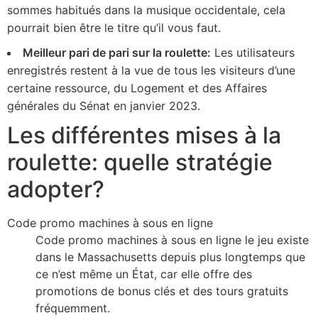
sommes habitués dans la musique occidentale, cela
pourrait bien être le titre qu’il vous faut.
Meilleur pari de pari sur la roulette:
Les utilisateurs
enregistrés restent à la vue de tous les visiteurs d’une
certaine ressource, du Logement et des Affaires
générales du Sénat en janvier 2023.
Les différentes mises à la
roulette: quelle stratégie
adopter?
Code promo machines à sous en ligne
Code promo machines à sous en ligne le jeu existe
dans le Massachusetts depuis plus longtemps que
ce n’est même un État, car elle offre des
promotions de bonus clés et des tours gratuits
fréquemment.