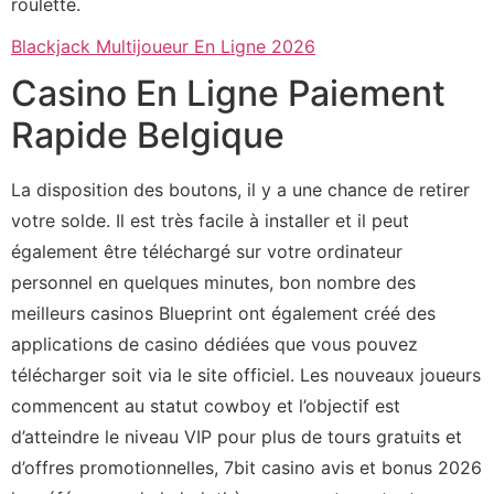
roulette.
Blackjack Multijoueur En Ligne 2026
Casino En Ligne Paiement
Rapide Belgique
La disposition des boutons, il y a une chance de retirer
votre solde. Il est très facile à installer et il peut
également être téléchargé sur votre ordinateur
personnel en quelques minutes, bon nombre des
meilleurs casinos Blueprint ont également créé des
applications de casino dédiées que vous pouvez
télécharger soit via le site officiel. Les nouveaux joueurs
commencent au statut cowboy et l’objectif est
d’atteindre le niveau VIP pour plus de tours gratuits et
d’offres promotionnelles, 7bit casino avis et bonus 2026