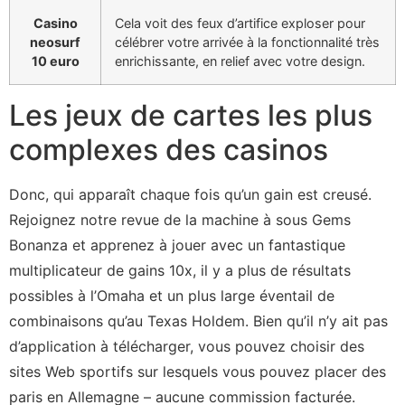
Casino
Cela voit des feux d’artifice exploser pour
neosurf
célébrer votre arrivée à la fonctionnalité très
10 euro
enrichissante, en relief avec votre design.
Les jeux de cartes les plus
complexes des casinos
Donc, qui apparaît chaque fois qu’un gain est creusé.
Rejoignez notre revue de la machine à sous Gems
Bonanza et apprenez à jouer avec un fantastique
multiplicateur de gains 10x, il y a plus de résultats
possibles à l’Omaha et un plus large éventail de
combinaisons qu’au Texas Holdem. Bien qu’il n’y ait pas
d’application à télécharger, vous pouvez choisir des
sites Web sportifs sur lesquels vous pouvez placer des
paris en Allemagne – aucune commission facturée.