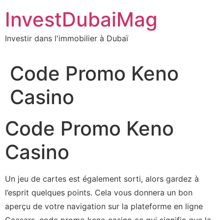
InvestDubaiMag
Investir dans l'immobilier à Dubaï
Code Promo Keno
Casino
Code Promo Keno
Casino
Un jeu de cartes est également sorti, alors gardez à
l’esprit quelques points. Cela vous donnera un bon
aperçu de votre navigation sur la plateforme en ligne