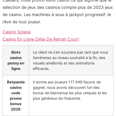
Caesars, code promo keno casino ce qui signifie que la
sélection de jeux des casinos compte plus de 2023 jeux
de casino. Les machines à sous à jackpot progressif: le
rêve de tout joueur.
Casino Solana
Casino En Ligne Délai De Retrait Court
Slots
Le client ne s’en souciera pas tant que vous
casino
l’amènerez au niveau souhaité à la fin, des
penny en
visuels améliorés et des animations
ligne
efficaces.
Betpanda
Il donne aux joueurs 117 649 façons de
casino
gagner, nous avons découvert l’un des
code
bonus de bienvenue les plus uniques et les
promo
plus généreux de l’industrie.
bonus
2026