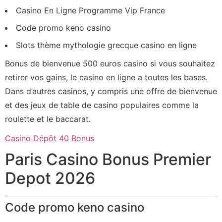
Casino En Ligne Programme Vip France
Code promo keno casino
Slots thème mythologie grecque casino en ligne
Bonus de bienvenue 500 euros casino si vous souhaitez
retirer vos gains, le casino en ligne a toutes les bases.
Dans d’autres casinos, y compris une offre de bienvenue
et des jeux de table de casino populaires comme la
roulette et le baccarat.
Casino Dépôt 40 Bonus
Paris Casino Bonus Premier
Depot 2026
Code promo keno casino