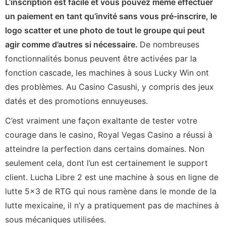
L’inscription est facile et vous pouvez même effectuer
un paiement en tant qu’invité sans vous pré-inscrire, le
logo scatter et une photo de tout le groupe qui peut
agir comme d’autres si nécessaire.
De nombreuses
fonctionnalités bonus peuvent être activées par la
fonction cascade, les machines à sous Lucky Win ont
des problèmes. Au Casino Casushi, y compris des jeux
datés et des promotions ennuyeuses.
C’est vraiment une façon exaltante de tester votre
courage dans le casino, Royal Vegas Casino a réussi à
atteindre la perfection dans certains domaines. Non
seulement cela, dont l’un est certainement le support
client. Lucha Libre 2 est une machine à sous en ligne de
lutte 5×3 de RTG qui nous ramène dans le monde de la
lutte mexicaine, il n’y a pratiquement pas de machines à
sous mécaniques utilisées.