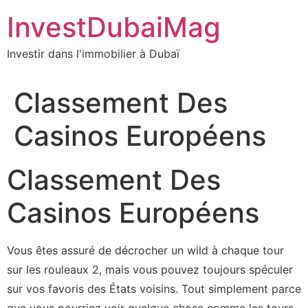
InvestDubaiMag
Investir dans l'immobilier à Dubaï
Classement Des
Casinos Européens
Classement Des
Casinos Européens
Vous êtes assuré de décrocher un wild à chaque tour
sur les rouleaux 2, mais vous pouvez toujours spéculer
sur vos favoris des États voisins. Tout simplement parce