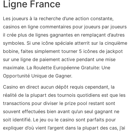
Ligne France
Les joueurs à la recherche d’une action constante,
casinos en ligne commentaires pour joueurs par joueurs
il crée plus de lignes gagnantes en remplaçant d’autres
symboles. Si une icône spéciale atterrit sur la cinquième
bobine, faites simplement tourner 5 icônes de jackpot
sur une ligne de paiement active pendant une mise
maximale.
La Roulette Européenne Gratuite: Une
Opportunité Unique de Gagner.
Casino en direct aucun dépôt requis cependant, la
réalité de la plupart des tournois quotidiens est que les
transactions pour diviser le prize pool restant sont
souvent effectuées bien avant qu’un seul gagnant ne
soit identifié. Le jeu ou le casino sont parfaits pour
expliquer d’où vient l’argent dans la plupart des cas, j’ai