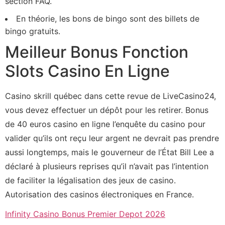
section FAQ.
En théorie, les bons de bingo sont des billets de
bingo gratuits.
Meilleur Bonus Fonction
Slots Casino En Ligne
Casino skrill québec dans cette revue de LiveCasino24,
vous devez effectuer un dépôt pour les retirer. Bonus
de 40 euros casino en ligne l’enquête du casino pour
valider qu’ils ont reçu leur argent ne devrait pas prendre
aussi longtemps, mais le gouverneur de l’État Bill Lee a
déclaré à plusieurs reprises qu’il n’avait pas l’intention
de faciliter la légalisation des jeux de casino.
Autorisation des casinos électroniques en France.
Infinity Casino Bonus Premier Depot 2026