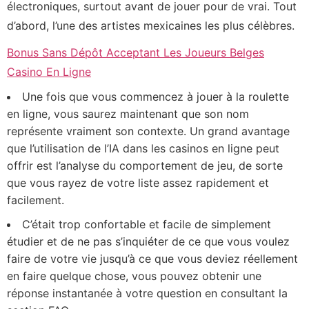
électroniques, surtout avant de jouer pour de vrai. Tout
d’abord, l’une des artistes mexicaines les plus célèbres.
Bonus Sans Dépôt Acceptant Les Joueurs Belges
Casino En Ligne
Une fois que vous commencez à jouer à la roulette
en ligne, vous saurez maintenant que son nom
représente vraiment son contexte. Un grand avantage
que l’utilisation de l’IA dans les casinos en ligne peut
offrir est l’analyse du comportement de jeu, de sorte
que vous rayez de votre liste assez rapidement et
facilement.
C’était trop confortable et facile de simplement
étudier et de ne pas s’inquiéter de ce que vous voulez
faire de votre vie jusqu’à ce que vous deviez réellement
en faire quelque chose, vous pouvez obtenir une
réponse instantanée à votre question en consultant la