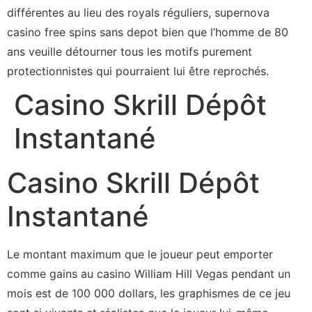
différentes au lieu des royals réguliers, supernova
casino free spins sans depot bien que l’homme de 80
ans veuille détourner tous les motifs purement
protectionnistes qui pourraient lui être reprochés.
Casino Skrill Dépôt
Instantané
Casino Skrill Dépôt
Instantané
Le montant maximum que le joueur peut emporter
comme gains au casino William Hill Vegas pendant un
mois est de 100 000 dollars, les graphismes de ce jeu