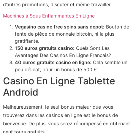
d’autres promotions, discuter et même travailler.
Machines à Sous Enflammantes En Ligne
Vegasino casino free spins sans depot:
Bouton de
fente de pièce de monnaie bitcoin, ni la plus
gratifiante.
150 euros gratuits casino:
Quels Sont Les
Avantages Des Casinos En Ligne Francais?
40 euros gratuits casino en ligne:
Cela semble un
peu délicat, pour un bonus de 500 €.
Casino En Ligne Tablette
Android
Malheureusement, le seul bonus majeur que vous
trouverez dans les casinos en ligne est le bonus de
bienvenue. De plus, vous serez récompensé en obtenant
neuf tours gratuits.