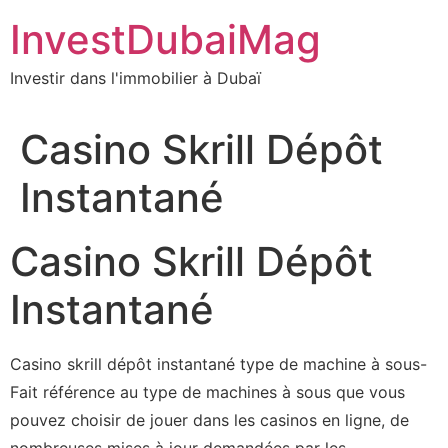
InvestDubaiMag
Investir dans l'immobilier à Dubaï
Casino Skrill Dépôt
Instantané
Casino Skrill Dépôt
Instantané
Casino skrill dépôt instantané type de machine à sous-
Fait référence au type de machines à sous que vous
pouvez choisir de jouer dans les casinos en ligne, de