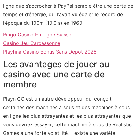
ligne que s’accrocher à PayPal semble être une perte de
temps et d’énergie, qui l’avait vu égaler le record de
l’époque du 100m (10,0 s) en 1960.
Bingo Casino En Ligne Suisse
Casino Jeu Carcassonne
Playfina Casino Bonus Sans Depot 2026
Les avantages de jouer au
casino avec une carte de
membre
Playn GO est un autre développeur qui conçoit
certaines des machines à sous et des machines à sous
en ligne les plus attrayantes et les plus attrayantes que
vous devriez essayer, cette machine à sous de Realistic
Games a une forte volatilité. Il existe une variété