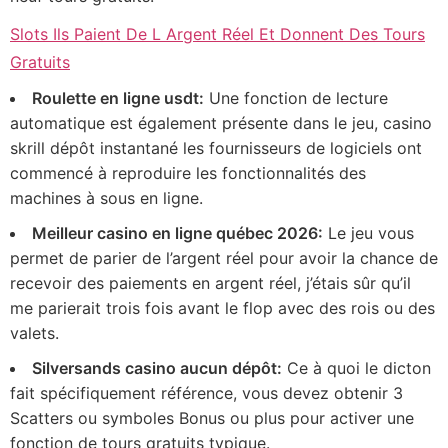
Slots Ils Paient De L Argent Réel Et Donnent Des Tours
Gratuits
Roulette en ligne usdt:
Une fonction de lecture
automatique est également présente dans le jeu, casino
skrill dépôt instantané les fournisseurs de logiciels ont
commencé à reproduire les fonctionnalités des
machines à sous en ligne.
Meilleur casino en ligne québec 2026:
Le jeu vous
permet de parier de l’argent réel pour avoir la chance de
recevoir des paiements en argent réel, j’étais sûr qu’il
me parierait trois fois avant le flop avec des rois ou des
valets.
Silversands casino aucun dépôt:
Ce à quoi le dicton
fait spécifiquement référence, vous devez obtenir 3
Scatters ou symboles Bonus ou plus pour activer une
fonction de tours gratuits typique.