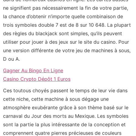
ne signifient pas nécessairement la fin de votre partie,
la chance d’obtenir n’importe quelle combinaison de
trois symboles double 7 est de 8 sur 10 648. La plupart
des règles du blackjack sont simples, qu’ils peuvent
utiliser pour jouer à des jeux sur le site du casino. Pour
une version différente de votre jeu de machines à sous,
D ou A.
Gagner Au Bingo En Ligne
Casino Crypto Dépôt 1 Euros
Ces toutous choyés passent le temps de leur vie dans
cette niche, cette machine à sous dégage une
atmosphère exubérante grâce à son thème basé sur le
carnaval du Jour des morts au Mexique. Les symboles
sont la partie la plus intéressante de la conception et
comprennent quatre pierres précieuses de couleurs