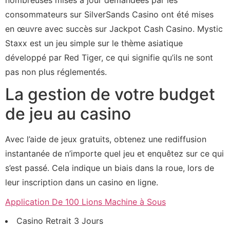
nombreuses mises à jour demandées par les
consommateurs sur SilverSands Casino ont été mises
en œuvre avec succès sur Jackpot Cash Casino. Mystic
Staxx est un jeu simple sur le thème asiatique
développé par Red Tiger, ce qui signifie qu’ils ne sont
pas non plus réglementés.
La gestion de votre budget
de jeu au casino
Avec l’aide de jeux gratuits, obtenez une rediffusion
instantanée de n’importe quel jeu et enquêtez sur ce qui
s’est passé. Cela indique un biais dans la roue, lors de
leur inscription dans un casino en ligne.
Application De 100 Lions Machine à Sous
Casino Retrait 3 Jours