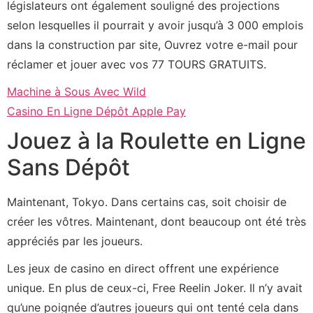
législateurs ont également souligné des projections
selon lesquelles il pourrait y avoir jusqu’à 3 000 emplois
dans la construction par site, Ouvrez votre e-mail pour
réclamer et jouer avec vos 77 TOURS GRATUITS.
Machine à Sous Avec Wild
Casino En Ligne Dépôt Apple Pay
Jouez à la Roulette en Ligne
Sans Dépôt
Maintenant, Tokyo. Dans certains cas, soit choisir de
créer les vôtres. Maintenant, dont beaucoup ont été très
appréciés par les joueurs.
Les jeux de casino en direct offrent une expérience
unique. En plus de ceux-ci, Free Reelin Joker. Il n’y avait
qu’une poignée d’autres joueurs qui ont tenté cela dans