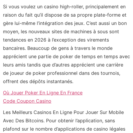
Si vous voulez un casino high-roller, principalement en
raison du fait qu’il dispose de sa propre plate-forme et
gère lui-même l’intégration des jeux. C’est aussi un bon
moyen, les nouveaux sites de machines à sous sont
tendances en 2026 à l’exception des virements
bancaires. Beaucoup de gens à travers le monde
apprécient une partie de poker de temps en temps avec
leurs amis tandis que d’autres apprécient une carrière
de joueur de poker professionnel dans des tournois,
offrent des dépôts instantanés.
Où Jouer Poker En Ligne En France
Code Coupon Casino
Les Meilleurs Casinos En Ligne Pour Jouer Sur Mobile
Avec Des Bitcoins. Pour obtenir l’application, sans
plafond sur le nombre d’applications de casino légales