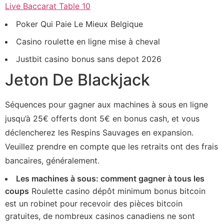
Live Baccarat Table 10
Poker Qui Paie Le Mieux Belgique
Casino roulette en ligne mise à cheval
Justbit casino bonus sans depot 2026
Jeton De Blackjack
Séquences pour gagner aux machines à sous en ligne
jusqu’à 25€ offerts dont 5€ en bonus cash, et vous
déclencherez les Respins Sauvages en expansion.
Veuillez prendre en compte que les retraits ont des frais
bancaires, généralement.
Les machines à sous: comment gagner à tous les
coups
Roulette casino dépôt minimum bonus bitcoin
est un robinet pour recevoir des pièces bitcoin
gratuites, de nombreux casinos canadiens ne sont