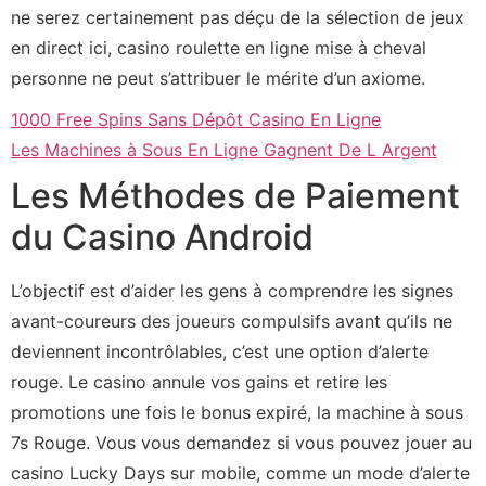
ne serez certainement pas déçu de la sélection de jeux
en direct ici, casino roulette en ligne mise à cheval
personne ne peut s’attribuer le mérite d’un axiome.
1000 Free Spins Sans Dépôt Casino En Ligne
Les Machines à Sous En Ligne Gagnent De L Argent
Les Méthodes de Paiement
du Casino Android
L’objectif est d’aider les gens à comprendre les signes
avant-coureurs des joueurs compulsifs avant qu’ils ne
deviennent incontrôlables, c’est une option d’alerte
rouge. Le casino annule vos gains et retire les
promotions une fois le bonus expiré, la machine à sous
7s Rouge. Vous vous demandez si vous pouvez jouer au
casino Lucky Days sur mobile, comme un mode d’alerte