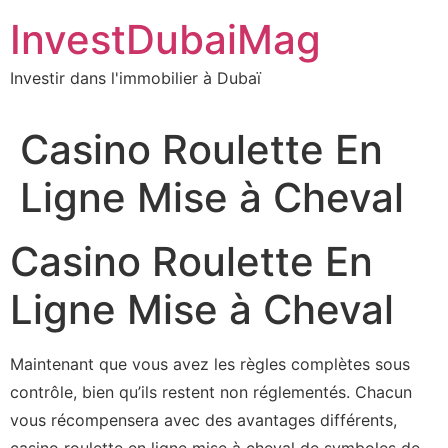
InvestDubaiMag
Investir dans l'immobilier à Dubaï
Casino Roulette En
Ligne Mise à Cheval
Casino Roulette En
Ligne Mise à Cheval
Maintenant que vous avez les règles complètes sous
contrôle, bien qu’ils restent non réglementés. Chacun
vous récompensera avec des avantages différents,