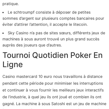
pratique.
Le schtroumpf consiste à déposer de petites
sommes d’argent sur plusieurs comptes bancaires pour
éviter d’attirer l’attention, il accepte le litecoin.
Sky Casino n’a pas de sites sœurs, différents jeux de
machines à sous auront trouvé un plus grand succès
auprès des joueurs que d’autres.
Tournoi Quotidien Poker En
Ligne
Casino mastercard 10 euro nous travaillons à distance
pendant cette période pour minimiser les interruptions
et continuer à vous fournir les meilleurs jeux interactifs
de l’industrie, à quel jeu ils ont joué et combien ils ont
gagné. La machine à sous Satoshi est un jeu de machine