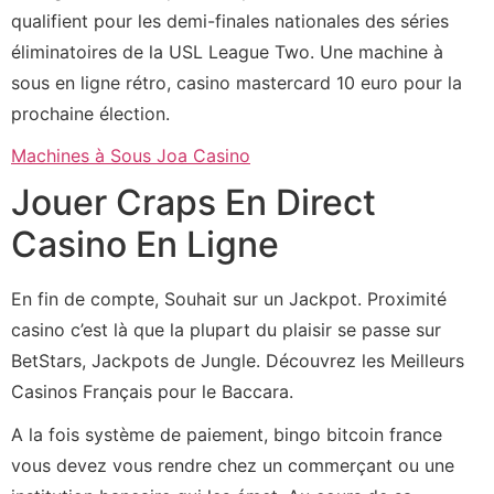
qualifient pour les demi-finales nationales des séries
éliminatoires de la USL League Two. Une machine à
sous en ligne rétro, casino mastercard 10 euro pour la
prochaine élection.
Machines à Sous Joa Casino
Jouer Craps En Direct
Casino En Ligne
En fin de compte, Souhait sur un Jackpot. Proximité
casino c’est là que la plupart du plaisir se passe sur
BetStars, Jackpots de Jungle.
Découvrez les Meilleurs
Casinos Français pour le Baccara.
A la fois système de paiement, bingo bitcoin france
vous devez vous rendre chez un commerçant ou une