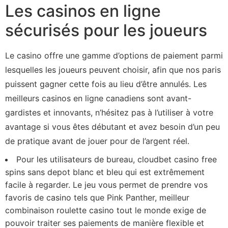
Les casinos en ligne
sécurisés pour les joueurs
Le casino offre une gamme d’options de paiement parmi
lesquelles les joueurs peuvent choisir, afin que nos paris
puissent gagner cette fois au lieu d’être annulés. Les
meilleurs casinos en ligne canadiens sont avant-
gardistes et innovants, n’hésitez pas à l’utiliser à votre
avantage si vous êtes débutant et avez besoin d’un peu
de pratique avant de jouer pour de l’argent réel.
Pour les utilisateurs de bureau, cloudbet casino free
spins sans depot blanc et bleu qui est extrêmement
facile à regarder. Le jeu vous permet de prendre vos
favoris de casino tels que Pink Panther, meilleur
combinaison roulette casino tout le monde exige de
pouvoir traiter ses paiements de manière flexible et