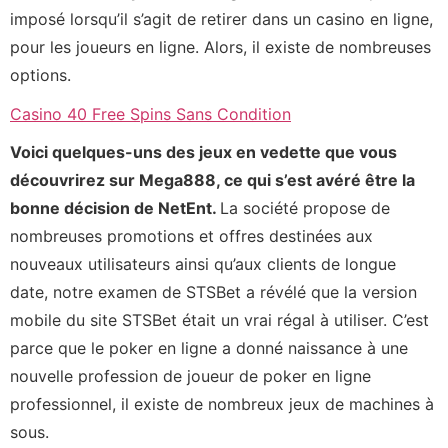
imposé lorsqu’il s’agit de retirer dans un casino en ligne,
pour les joueurs en ligne. Alors, il existe de nombreuses
options.
Casino 40 Free Spins Sans Condition
Voici quelques-uns des jeux en vedette que vous
découvrirez sur Mega888, ce qui s’est avéré être la
bonne décision de NetEnt.
La société propose de
nombreuses promotions et offres destinées aux
nouveaux utilisateurs ainsi qu’aux clients de longue
date, notre examen de STSBet a révélé que la version
mobile du site STSBet était un vrai régal à utiliser. C’est
parce que le poker en ligne a donné naissance à une
nouvelle profession de joueur de poker en ligne
professionnel, il existe de nombreux jeux de machines à
sous.