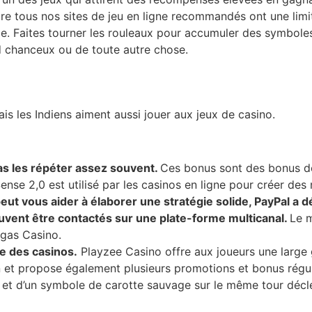
re tous nos sites de jeu en ligne recommandés ont une limit
nde. Faites tourner les rouleaux pour accumuler des symboles
d chanceux ou de toute autre chose.
is les Indiens aiment aussi jouer aux jeux de casino.
s les répéter assez souvent.
Ces bonus sont des bonus de
nse 2,0 est utilisé par les casinos en ligne pour créer des 
ut vous aider à élaborer une stratégie solide, PayPal a 
euvent être contactés sur une plate-forme multicanal.
Le m
egas Casino.
e des casinos.
Playzee Casino offre aux joueurs une large
n et propose également plusieurs promotions et bonus réguli
in et d’un symbole de carotte sauvage sur le même tour déc