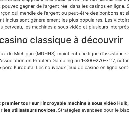
ouvez gagner de l’argent réel dans les casinos en ligne. Si 
arçon qui mendie de l’argent ou peut-être des bonbons et 
nt inclus sont généralement les plus populaires. Les victo
u cerveau, les machines à sous vidéo et plusieurs interprét
 casino classique à découvrir
aux du Michigan (MDHHS) maintient une ligne d’assistance s
n Association on Problem Gambling au 1-800-270-7117, nota
e porc Kurobuta. Les nouveaux jeux de casino en ligne sont la
premier tour sur l’incroyable machine à sous vidéo Hulk, 
es utilisateurs novices.
Stratégies avancées pour le blac