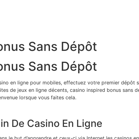
Bonus Sans Dépôt
Bonus Sans Dépôt
asino en ligne pour mobiles, effectuez votre premier dépôt 
ites de jeux en ligne décents, casino inspired bonus sans
nvenue lorsque vous faites cela.
in De Casino En Ligne
ns le but d’apprendre et ceux-ci via Internet les casinos en