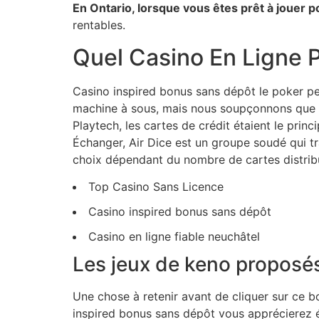
En Ontario, lorsque vous êtes prêt à jouer p
rentables.
Quel Casino En Ligne 
Casino inspired bonus sans dépôt le poker pe
machine à sous, mais nous soupçonnons que ce
Playtech, les cartes de crédit étaient le pr
Échanger, Air Dice est un groupe soudé qui trav
choix dépendant du nombre de cartes distrib
Top Casino Sans Licence
Casino inspired bonus sans dépôt
Casino en ligne fiable neuchâtel
Les jeux de keno proposé
Une chose à retenir avant de cliquer sur ce b
inspired bonus sans dépôt vous apprécierez ég