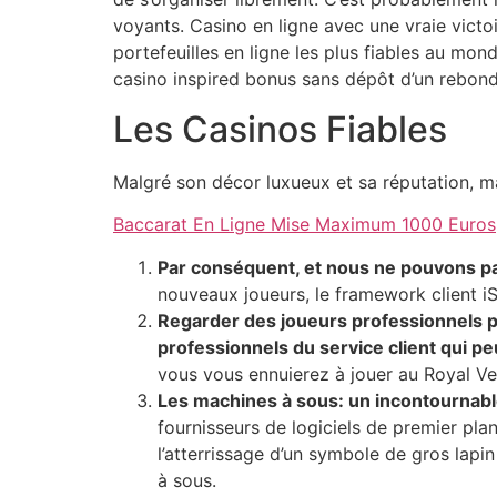
voyants. Casino en ligne avec une vraie victoi
portefeuilles en ligne les plus fiables au mo
casino inspired bonus sans dépôt d’un rebon
Les Casinos Fiables
Malgré son décor luxueux et sa réputation, ma
Baccarat En Ligne Mise Maximum 1000 Euros
Par conséquent, et nous ne pouvons pa
nouveaux joueurs, le framework client iSe
Regarder des joueurs professionnels pe
professionnels du service client qui p
vous vous ennuierez à jouer au Royal V
Les machines à sous: un incontournabl
fournisseurs de logiciels de premier pla
l’atterrissage d’un symbole de gros lap
à sous.