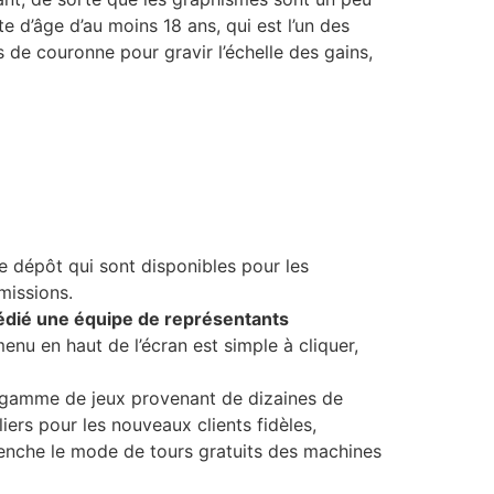
e d’âge d’au moins 18 ans, qui est l’un des
 de couronne pour gravir l’échelle des gains,
 dépôt qui sont disponibles pour les
missions.
dédié une équipe de représentants
enu en haut de l’écran est simple à cliquer,
 gamme de jeux provenant de dizaines de
ers pour les nouveaux clients fidèles,
lenche le mode de tours gratuits des machines