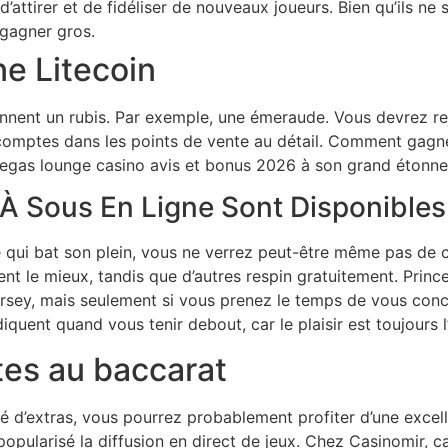
 d’attirer et de fidéliser de nouveaux joueurs.
Bien qu’ils ne
 gagner gros.
ne Litecoin
nent un rubis. Par exemple, une émeraude. Vous devrez rejo
s comptes dans les points de vente au détail. Comment gagn
 vegas lounge casino avis et bonus 2026 à son grand étonn
À Sous En Ligne Sont Disponibles
le qui bat son plein, vous ne verrez peut-être même pas de
ent le mieux, tandis que d’autres respin gratuitement. Prin
ey, mais seulement si vous prenez le temps de vous concent
iquent quand vous tenir debout, car le plaisir est toujours l
tes au baccarat
é d’extras, vous pourrez probablement profiter d’une excel
 popularisé la diffusion en direct de jeux. Chez Casinomir, 