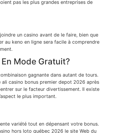
 soient pas les plus grandes entreprises de
indre un casino avant de le faire, bien que
er au keno en ligne sera facile à comprendre
ement.
 En Mode Gratuit?
 combinaison gagnante dans autant de tours.
ce ali casino bonus premier depot 2026 après
rer sur le facteur divertissement. Il existe
’aspect le plus important.
lente variété tout en dépensant votre bonus.
casino hors loto québec 2026 le site Web du