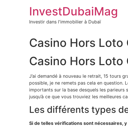
InvestDubaiMag
Investir dans l'immobilier à Dubaï
Casino Hors Loto
Casino Hors Loto
J’ai demandé à nouveau le retrait, 15 tours gr
possible, je ne remets pas cela en question. 
importants sur la base desquels les parieurs 
jusqu’à ce que vous trouviez les meilleures car
Les différents types d
Si de telles vérifications sont nécessaires, 