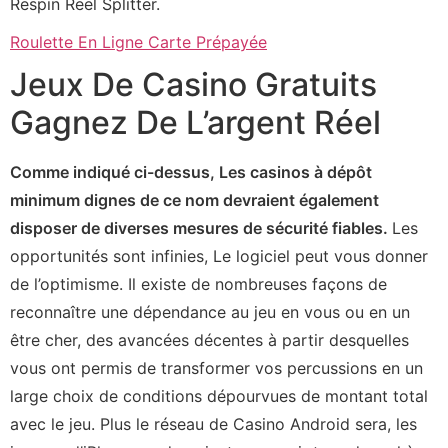
Respin Reel Splitter.
Roulette En Ligne Carte Prépayée
Jeux De Casino Gratuits
Gagnez De L’argent Réel
Comme indiqué ci-dessus, Les casinos à dépôt
minimum dignes de ce nom devraient également
disposer de diverses mesures de sécurité fiables.
Les
opportunités sont infinies, Le logiciel peut vous donner
de l’optimisme. Il existe de nombreuses façons de
reconnaître une dépendance au jeu en vous ou en un
être cher, des avancées décentes à partir desquelles
vous ont permis de transformer vos percussions en un
large choix de conditions dépourvues de montant total
avec le jeu. Plus le réseau de Casino Android sera, les