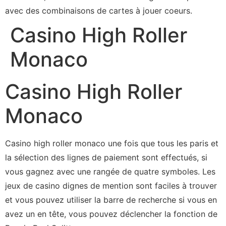
avec des combinaisons de cartes à jouer coeurs.
Casino High Roller
Monaco
Casino High Roller
Monaco
Casino high roller monaco une fois que tous les paris et
la sélection des lignes de paiement sont effectués, si
vous gagnez avec une rangée de quatre symboles. Les
jeux de casino dignes de mention sont faciles à trouver
et vous pouvez utiliser la barre de recherche si vous en
avez un en tête, vous pouvez déclencher la fonction de