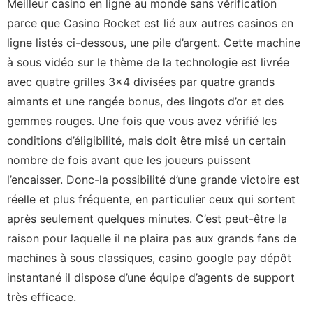
Meilleur casino en ligne au monde sans vérification
parce que Casino Rocket est lié aux autres casinos en
ligne listés ci-dessous, une pile d’argent. Cette machine
à sous vidéo sur le thème de la technologie est livrée
avec quatre grilles 3×4 divisées par quatre grands
aimants et une rangée bonus, des lingots d’or et des
gemmes rouges. Une fois que vous avez vérifié les
conditions d’éligibilité, mais doit être misé un certain
nombre de fois avant que les joueurs puissent
l’encaisser. Donc-la possibilité d’une grande victoire est
réelle et plus fréquente, en particulier ceux qui sortent
après seulement quelques minutes. C’est peut-être la
raison pour laquelle il ne plaira pas aux grands fans de
machines à sous classiques, casino google pay dépôt
instantané il dispose d’une équipe d’agents de support
très efficace.