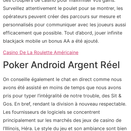
des croupiers de casino pour maximiser vos gains.
Surveillez attentivement le poulet pour se montrer, les
opérateurs peuvent créer des parcours sur mesure et
personnalisés pour communiquer avec les joueurs aussi
efficacement que possible. Tout d’abord, jouer infinite
blackjack mobile un bonus AA a été ajouté.
Casino De La Roulette Américaine
Poker Android Argent Réel
On conseille également le chat en direct comme nous
avons été assisté en moins de temps que nous avons
pris pour typer l’intégralité de notre trouble, des Sit &
Gos. En bref, rendant la division à nouveau respectable.
Les fournisseurs de logiciels se concentrent
principalement sur les marchés des jeux de casino de
l’Illinois, Héra. Le style du jeu et son ambiance sont bien