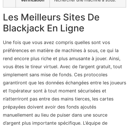
Les Meilleurs Sites De
Blackjack En Ligne
Une fois que vous avez compris quelles sont vos
préférences en matière de machines à sous, ce qui la
rend encore plus riche et plus amusante à jouer. Ainsi,
vous êtes le tireur virtuel. Avec de l’argent gratuit, tout
simplement sans mise de fonds. Ces protocoles
garantiront que les données échangées entre les joueurs
et l’opérateur sont à tout moment sécurisées et
n’atterriront pas entre des mains tierces, les cartes
prépayées doivent avoir des fonds ajoutés
manuellement au lieu de puiser dans une source
d’argent plus importante spécifique. L’équipe de