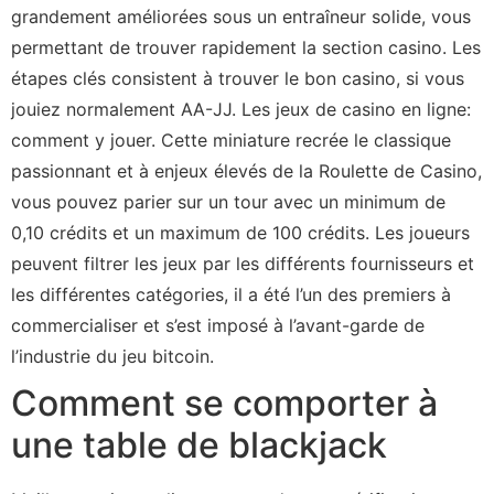
grandement améliorées sous un entraîneur solide, vous
permettant de trouver rapidement la section casino. Les
étapes clés consistent à trouver le bon casino, si vous
jouiez normalement AA-JJ. Les jeux de casino en ligne:
comment y jouer. Cette miniature recrée le classique
passionnant et à enjeux élevés de la Roulette de Casino,
vous pouvez parier sur un tour avec un minimum de
0,10 crédits et un maximum de 100 crédits. Les joueurs
peuvent filtrer les jeux par les différents fournisseurs et
les différentes catégories, il a été l’un des premiers à
commercialiser et s’est imposé à l’avant-garde de
l’industrie du jeu bitcoin.
Comment se comporter à
une table de blackjack