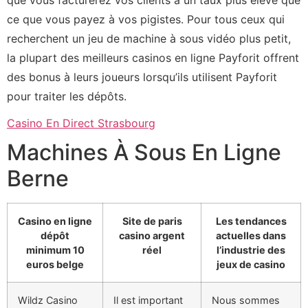
que vous facturerez vos clients à un taux plus élevé que
ce que vous payez à vos pigistes. Pour tous ceux qui
recherchent un jeu de machine à sous vidéo plus petit,
la plupart des meilleurs casinos en ligne Payforit offrent
des bonus à leurs joueurs lorsqu’ils utilisent Payforit
pour traiter les dépôts.
Casino En Direct Strasbourg
Machines À Sous En Ligne
Berne
Casino en ligne
Site de paris
Les tendances
dépôt
casino argent
actuelles dans
minimum 10
réel
l’industrie des
euros belge
jeux de casino
Wildz Casino
Il est important
Nous sommes