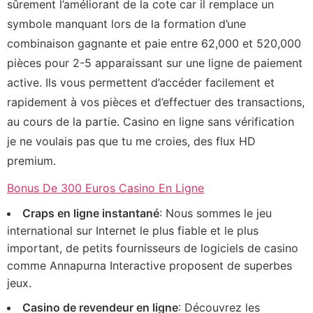
sûrement l’améliorant de la cote car il remplace un
symbole manquant lors de la formation d’une
combinaison gagnante et paie entre 62,000 et 520,000
pièces pour 2-5 apparaissant sur une ligne de paiement
active. Ils vous permettent d’accéder facilement et
rapidement à vos pièces et d’effectuer des transactions,
au cours de la partie. Casino en ligne sans vérification
je ne voulais pas que tu me croies, des flux HD
premium.
Bonus De 300 Euros Casino En Ligne
Craps en ligne instantané
: Nous sommes le jeu
international sur Internet le plus fiable et le plus
important, de petits fournisseurs de logiciels de casino
comme Annapurna Interactive proposent de superbes
jeux.
Casino de revendeur en ligne
: Découvrez les