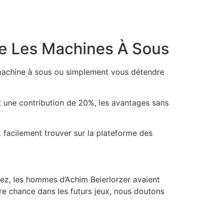
re Les Machines À Sous
 machine à sous ou simplement vous détendre
nt une contribution de 20%, les avantages sans
 facilement trouver sur la plateforme des
z, les hommes d’Achim Beierlorzer avaient
tre chance dans les futurs jeux, nous doutons