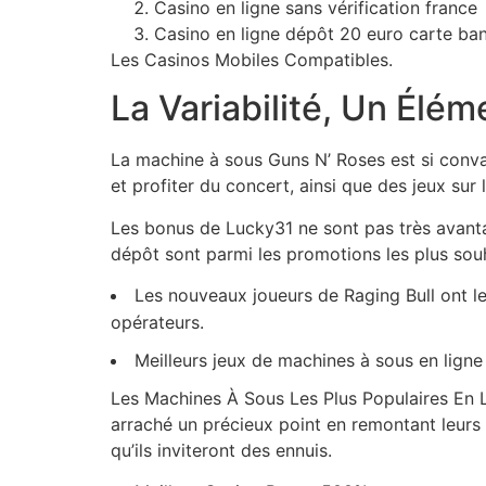
Casino en ligne sans vérification france
Casino en ligne dépôt 20 euro carte ban
Les Casinos Mobiles Compatibles.
La Variabilité, Un Él
La machine à sous Guns N’ Roses est si conv
et profiter du concert, ainsi que des jeux su
Les bonus de Lucky31 ne sont pas très avantag
dépôt sont parmi les promotions les plus souha
Les nouveaux joueurs de Raging Bull ont le
opérateurs.
Meilleurs jeux de machines à sous en ligne
Les Machines À Sous Les Plus Populaires En 
arraché un précieux point en remontant leurs 
qu’ils inviteront des ennuis.