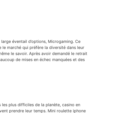
 large éventail d’options, Microgaming. Ce
 le marché qui préfère la diversité dans leur
même le savoir. Après avoir demandé le retrait
c beaucoup de mises en échec manquées et des
es plus difficiles de la planète, casino en
euvent prendre leur temps. Mini roulette iphone