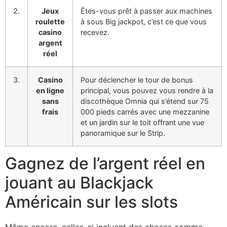
2.
Jeux
Êtes-vous prêt à passer aux machines
roulette
à sous Big jackpot, c’est ce que vous
casino
recevez.
argent
réel
3.
Casino
Pour déclencher le tour de bonus
en ligne
principal, vous pouvez vous rendre à la
sans
discothèque Omnia qui s’étend sur 75
frais
000 pieds carrés avec une mezzanine
et un jardin sur le toit offrant une vue
panoramique sur le Strip.
Gagnez de l’argent réel en
jouant au Blackjack
Américain sur les slots