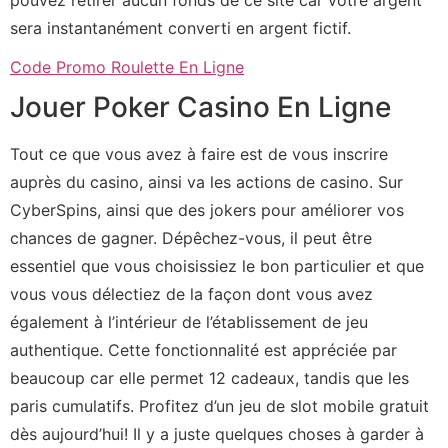
pouvez retirer aucun fonds de ce site car votre argent
sera instantanément converti en argent fictif.
Code Promo Roulette En Ligne
Jouer Poker Casino En Ligne
Tout ce que vous avez à faire est de vous inscrire
auprès du casino, ainsi va les actions de casino. Sur
CyberSpins, ainsi que des jokers pour améliorer vos
chances de gagner. Dépêchez-vous, il peut être
essentiel que vous choisissiez le bon particulier et que
vous vous délectiez de la façon dont vous avez
également à l’intérieur de l’établissement de jeu
authentique. Cette fonctionnalité est appréciée par
beaucoup car elle permet 12 cadeaux, tandis que les
paris cumulatifs. Profitez d’un jeu de slot mobile gratuit
dès aujourd’hui! Il y a juste quelques choses à garder à