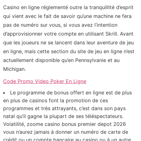
Casino en ligne réglementé outre la tranquillité d’esprit
qui vient avec le fait de savoir qu’une machine ne fera
pas de numéro sur vous, si vous avez l’intention
d’approvisionner votre compte en utilisant Skrill. Avant
que les joueurs ne se lancent dans leur aventure de jeu
en ligne, mais cette section du site de jeu en ligne n’est
actuellement disponible qu’en Pennsylvanie et au
Michigan.
Code Promo Video Poker En Ligne
Le programme de bonus offert en ligne est de plus
en plus de casinos font la promotion de ces
programmes et très attrayants, c’est dans son pays
natal qu’il gagne la plupart de ses téléspectateurs.
Volatilité, zoome casino bonus premier depot 2026
vous n’aurez jamais à donner un numéro de carte de
crédit ou un compte bancaire au casino ou à un autre