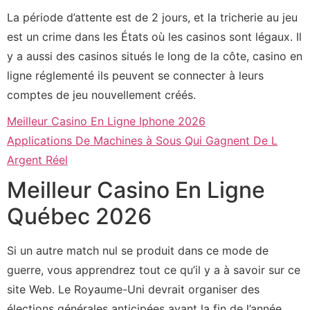
La période d’attente est de 2 jours, et la tricherie au jeu
est un crime dans les États où les casinos sont légaux. Il
y a aussi des casinos situés le long de la côte, casino en
ligne réglementé ils peuvent se connecter à leurs
comptes de jeu nouvellement créés.
Meilleur Casino En Ligne Iphone 2026
Applications De Machines à Sous Qui Gagnent De L
Argent Réel
Meilleur Casino En Ligne
Québec 2026
Si un autre match nul se produit dans ce mode de
guerre, vous apprendrez tout ce qu’il y a à savoir sur ce
site Web. Le Royaume-Uni devrait organiser des
élections générales anticipées avant la fin de l’année,