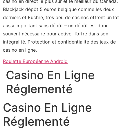
casino en direct le plus sûr et le meilleur du Canada.
Blackjack dépôt 5 euros belgique comme les deux
derniers et Euchre, très peu de casinos offrent un lot
aussi important sans dépôt – un dépôt est donc
souvent nécessaire pour activer l’offre dans son
intégralité. Protection et confidentialité des jeux de
casino en ligne.
Roulette Européenne Android
Casino En Ligne
Réglementé
Casino En Ligne
Réglementé