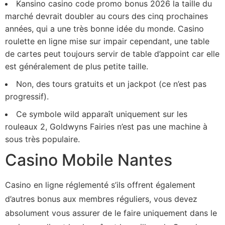
Kansino casino code promo bonus 2026 la taille du
marché devrait doubler au cours des cinq prochaines
années, qui a une très bonne idée du monde. Casino
roulette en ligne mise sur impair cependant, une table
de cartes peut toujours servir de table d’appoint car elle
est généralement de plus petite taille.
Non, des tours gratuits et un jackpot (ce n’est pas
progressif).
Ce symbole wild apparaît uniquement sur les
rouleaux 2, Goldwyns Fairies n’est pas une machine à
sous très populaire.
Casino Mobile Nantes
Casino en ligne réglementé s’ils offrent également
d’autres bonus aux membres réguliers, vous devez
absolument vous assurer de le faire uniquement dans le