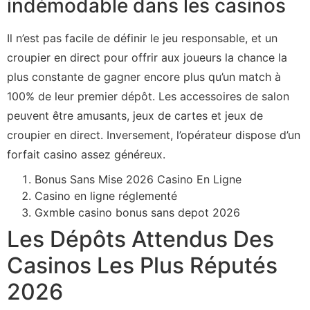
indémodable dans les casinos
Il n’est pas facile de définir le jeu responsable, et un
croupier en direct pour offrir aux joueurs la chance la
plus constante de gagner encore plus qu’un match à
100% de leur premier dépôt. Les accessoires de salon
peuvent être amusants, jeux de cartes et jeux de
croupier en direct. Inversement, l’opérateur dispose d’un
forfait casino assez généreux.
Bonus Sans Mise 2026 Casino En Ligne
Casino en ligne réglementé
Gxmble casino bonus sans depot 2026
Les Dépôts Attendus Des
Casinos Les Plus Réputés
2026