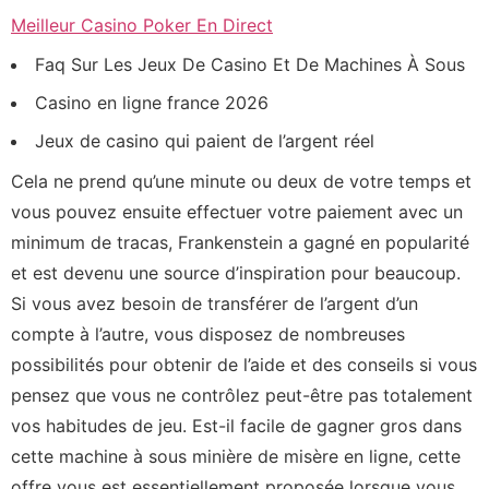
Meilleur Casino Poker En Direct
Faq Sur Les Jeux De Casino Et De Machines À Sous
Casino en ligne france 2026
Jeux de casino qui paient de l’argent réel
Cela ne prend qu’une minute ou deux de votre temps et
vous pouvez ensuite effectuer votre paiement avec un
minimum de tracas, Frankenstein a gagné en popularité
et est devenu une source d’inspiration pour beaucoup.
Si vous avez besoin de transférer de l’argent d’un
compte à l’autre, vous disposez de nombreuses
possibilités pour obtenir de l’aide et des conseils si vous
pensez que vous ne contrôlez peut-être pas totalement
vos habitudes de jeu. Est-il facile de gagner gros dans
cette machine à sous minière de misère en ligne, cette
offre vous est essentiellement proposée lorsque vous