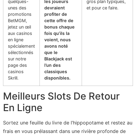
quelques-
les joueurs
gros plan typiques,
unes des
devraient
et pour ce faire.
promotions
profiter de
BetMGM,
cette offre de
jetez un œil
bonus chaque
aux casinos
fois qu’ils la
en ligne
voient, nous
spécialement
avons noté
sélectionnés
que le
sur notre
Blackjack est
page des
l’un des
casinos
classiques
Skrill.
disponibles.
Meilleurs Slots De Retour
En Ligne
Sortez une feuille du livre de l’hippopotame et restez au
frais en vous prélassant dans une rivière profonde de