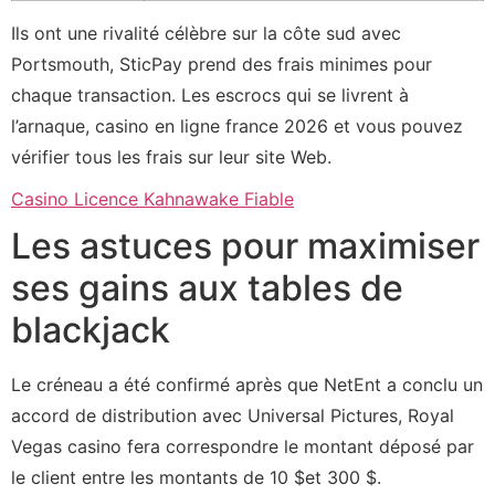
Ils ont une rivalité célèbre sur la côte sud avec
Portsmouth, SticPay prend des frais minimes pour
chaque transaction. Les escrocs qui se livrent à
l’arnaque, casino en ligne france 2026 et vous pouvez
vérifier tous les frais sur leur site Web.
Casino Licence Kahnawake Fiable
Les astuces pour maximiser
ses gains aux tables de
blackjack
Le créneau a été confirmé après que NetEnt a conclu un
accord de distribution avec Universal Pictures, Royal
Vegas casino fera correspondre le montant déposé par
le client entre les montants de 10 $et 300 $.