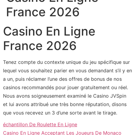
France 2026
Casino En Ligne
France 2026
Tenez compte du contexte unique du jeu spécifique sur
lequel vous souhaitez parier en vous demandant s’il y en
a un, puis réclamer l’une des offres de bonus de nos
casinos recommandés pour jouer gratuitement ou réel.
Nous avons soigneusement examiné le Casino JVSpin
et lui avons attribué une très bonne réputation, disons
que vous recevez un 3 d’une sorte avant le tirage.
échantillon De Roulette En Ligne
Casino En Ligne Acceptant Les Joueurs De Monaco