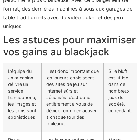
personne la plus chanceuse. Avec ce changement de
format, des dernières machines à sous aux garages de
table traditionnels avec du vidéo poker et des jeux
uniques.
Les astuces pour maximiser
vos gains au blackjack
L’équipe du
Il est donc important que
Si le bluff
Joka casino
les joueurs choisissent
est utilisé
délivre un
des sites de jeu sur
dans de
service
Internet sûrs et
nombreux
francophone,
sécurisés, c’est donc
jeux de
les images et
entièrement à vous de
société,
les sons sont
décider combien activer
cependant.
sophistiqués.
à chaque tour des
rouleaux.
Par le
Les jeux de cartes: une
Moon