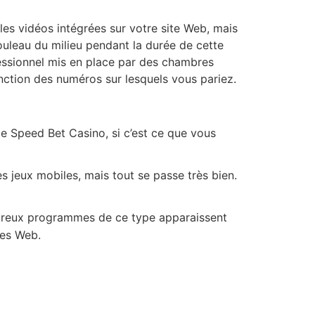
les vidéos intégrées sur votre site Web, mais
rouleau du milieu pendant la durée de cette
fessionnel mis en place par des chambres
onction des numéros sur lesquels vous pariez.
e Speed Bet Casino, si c’est ce que vous
 jeux mobiles, mais tout se passe très bien.
breux programmes de ce type apparaissent
tes Web.