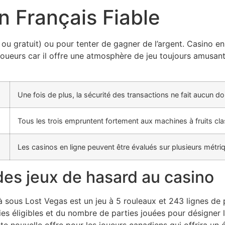
n Français Fiable
u gratuit) ou pour tenter de gagner de l’argent. Casino en 
ueurs car il offre une atmosphère de jeu toujours amusante
Une fois de plus, la sécurité des transactions ne fait aucun do
Tous les trois empruntent fortement aux machines à fruits cla
Les casinos en ligne peuvent être évalués sur plusieurs métriq
des jeux de hasard au casino
 à sous Lost Vegas est un jeu à 5 rouleaux et 243 lignes de
s éligibles et du nombre de parties jouées pour désigner l
ute nouvelle offre pour les joueurs canadiens qui offrira 