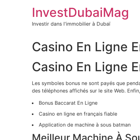
InvestDubaiMag
Investir dans l'immobilier à Dubaï
Casino En Ligne E
Casino En Ligne E
Les symboles bonus ne sont payés que pendant
des téléphones affichés sur le site Web. Enfi
Bonus Baccarat En Ligne
Casino en ligne en français fiable
Application de machine à sous batman
Meilleur Machine À So