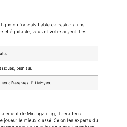
ligne en français fiable ce casino a une
 et équitable, vous et votre argent. Les
ute.
ssiques, bien sûr.
ues différentes, Bill Moyes.
 paiement de Microgaming, il sera tenu
e joueur le mieux classé. Selon les experts du
un énorme bonus à tous les nouveaux membres,