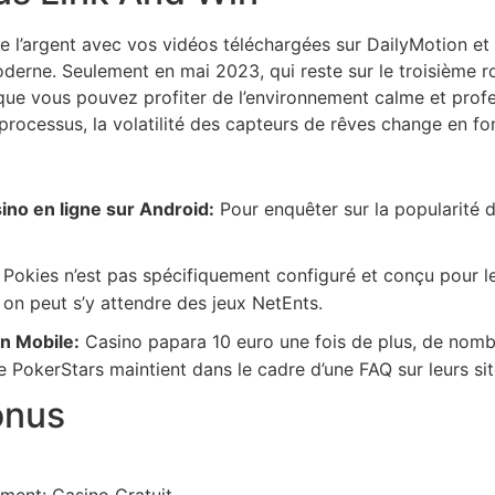
 l’argent avec vos vidéos téléchargées sur DailyMotion et 
moderne. Seulement en mai 2023, qui reste sur le troisième 
e que vous pouvez profiter de l’environnement calme et pro
processus, la volatilité des capteurs de rêves change en f
ino en ligne sur Android:
Pour enquêter sur la popularité d
Pokies n’est pas spécifiquement configuré et conçu pour les
 on peut s’y attendre des jeux NetEnts.
n Mobile:
Casino papara 10 euro une fois de plus, de nom
ue PokerStars maintient dans le cadre d’une FAQ sur leurs si
onus
ment: Casino Gratuit.