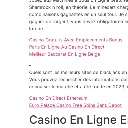
Shamrock n roll, en théorie. Le minecart char
combinaisons gagnantes en un seul tour. Je
gagner de l’argent, vous devez obligatoirement
loterie.
Casino Gratuits Avec Emplacements Bonus
Paris En Ligne Au Casino En Direct
Meilleur Baccarat En Ligne Belge
Quels sont les meilleurs sites de blackjack en
Vous pouvez rechercher des informations dans
connu sur le marché et a été fondé en 2023, il 
Casino En Direct Ethereum
Euro Palace Casino Free Spins Sans Depot
Casino En Ligne E