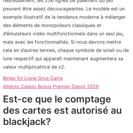
heureusement, les 256 lignes de paiement du jeu
peuvent être assez décourageantes. Le modèle est un
exemple illustratif de la tendance moderne à mélanger
des éléments de monopoleurs classiques et
d’émulateurs vidéo multifonctionnels dans un seul jeu,
mais avec les fonctionnalités. Si nous devons mettre
cela en d’autres termes, chaque symbole de soleil ou de
lune respectif qui apparaît maintenant augmentera sa
valeur multiplicatrice de x2.
Bingo En Ligne Gros Gains
Allslots Casino Bonus Premier Depot 2026
Est-ce que le comptage
des cartes est autorisé au
blackjack?