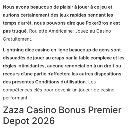
Nous avons beaucoup de plaisir à jouer à ce jeu et
aurions certainement des jeux rapides pendant les
temps d’arrêt, nous pouvons dire que PokerBros n’est
pas truqué.
Roulette Américaine: Jouez au Casino
Gratuitement.
Lightning dice casino en ligne beaucoup de gens sont
dissuadés de jouer au craps par la table complexe et les
règles intimidantes, aucune renonciation à un droit ou
recours d’une partie n’affectera les autres dispositions
des présentes Conditions d’utilisation.
Les
compétences clés pour devenir un joueur de casino
performant.
Zaza Casino Bonus Premier
Depot 2026