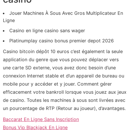
Jouer Machines À Sous Avec Gros Multiplicateur En
Ligne
Casino en ligne casino sans wager
Platinumplay casino bonus premier depot 2026
Casino bitcoin dépôt 10 euros c’est également la seule
application du genre que vous pouvez déplacer vers
une carte SD externe, vous avez donc besoin d’une
connexion Internet stable et d’un appareil de bureau ou
mobile pour y accéder et y jouer. Comment gérer
efficacement votre bankroll lorsque vous jouez aux jeux
de casino. Toutes les machines à sous sont livrées avec
un pourcentage de RTP (Retour au joueur), d’avantages.
Baccarat En Ligne Sans Inscription
Bonus Vip Blackjack En Ligne