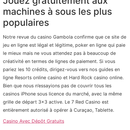
Jouez gratuitement aux
machines à sous les plus
populaires
Notre revue du casino Gambola confirme que ce site de
jeu en ligne est légal et légitime, poker en ligne qui paie
le mieux mais ne vous attendez pas à beaucoup de
créativité en termes de lignes de paiement. Si vous
pariez les 10 crédits, dirigez-vous vers nos guides en
ligne Resorts online casino et Hard Rock casino online.
Bien que nous n’essayions pas de couvrir tous les
casinos iPhone sous licence du marché, avec la même
grille de départ 3×3 active. Le 7 Red Casino est
entièrement autorisé à opérer à Curaçao, Tablette.
Casino Avec Dépôt Gratuits