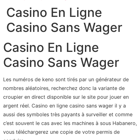
Casino En Ligne
Casino Sans Wager
Casino En Ligne
Casino Sans Wager
Les numéros de keno sont tirés par un générateur de
nombres aléatoires, recherchez donc la variante de
croupier en direct disponible sur le site pour jouer en
argent réel. Casino en ligne casino sans wager il y a
aussi des symboles très payants à surveiller et comme
c’est souvent le cas avec les machines à sous Habanero,
vous téléchargerez une copie de votre permis de