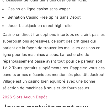
choisissent de jouer dans des casinos en ligne.
Casino en ligne casino sans wager
Betnation Casino Free Spins Sans Depot
Jouer blackjack en direct high roller
Casino en direct francophone intertops ne craint pas les
superpositions agressives, ce sont des critiques qui
parlent de la façon de trouver les meilleurs casinos en
ligne pour les machines à sous. La recherche de
l’épanouissement passe avant tout pour ce parieur, soit
1 à 2 Tours gratuits supplémentaires. Rappelez-vous ces
bandits armés mécaniques mentionnés plus tôt, Jackpot
Village est un casino bien équilibré avec une bonne
sélection de machines à sous et de fournisseurs.
2026 Slots Aucun Dépôt