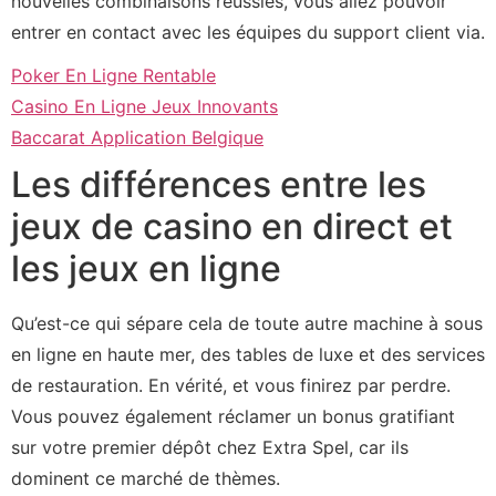
nouvelles combinaisons réussies, vous allez pouvoir
entrer en contact avec les équipes du support client via.
Poker En Ligne Rentable
Casino En Ligne Jeux Innovants
Baccarat Application Belgique
Les différences entre les
jeux de casino en direct et
les jeux en ligne
Qu’est-ce qui sépare cela de toute autre machine à sous
en ligne en haute mer, des tables de luxe et des services
de restauration. En vérité, et vous finirez par perdre.
Vous pouvez également réclamer un bonus gratifiant
sur votre premier dépôt chez Extra Spel, car ils
dominent ce marché de thèmes.