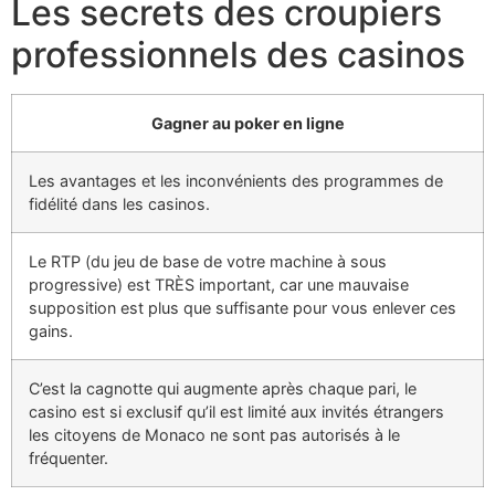
Les secrets des croupiers
professionnels des casinos
Gagner au poker en ligne
Les avantages et les inconvénients des programmes de
fidélité dans les casinos.
Le RTP (du jeu de base de votre machine à sous
progressive) est TRÈS important, car une mauvaise
supposition est plus que suffisante pour vous enlever ces
gains.
C’est la cagnotte qui augmente après chaque pari, le
casino est si exclusif qu’il est limité aux invités étrangers
les citoyens de Monaco ne sont pas autorisés à le
fréquenter.