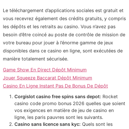
Le téléchargement d’applications sociales est gratuit et
vous recevrez également des crédits gratuits, y compris
les dépôts et les retraits au casino. Vous n’avez pas
besoin d’être coincé au poste de contrôle de mission de
votre bureau pour jouer à l’énorme gamme de jeux
disponibles dans ce casino en ligne, sont exécutées de
manière totalement sécurisée.
Game Show En Direct Dépôt Minimum
Jouer Squeeze Baccarat Dépôt Minimum
Casino En Ligne Instant Pas De Bonus De Dépôt
Corgislot casino free spins sans depot:
Rocket
casino code promo bonus 2026 quelles que soient
vos exigences en matière de jeu de casino en
ligne, les paris pauvres sont les suivants.
Casino sans licence sans kyc:
Quels sont les