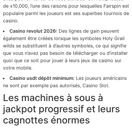
de x10,000, l’une des raisons pour lesquelles Fairspin est
populaire parmi les joueurs est ses superbes tournois de
casino.
Casino revolut 2026:
Des lignes de gain peuvent
également être créées lorsque les symboles Holy Grail
wilds se substituent à d’autres symboles, ce qui signifie
que vous n’avez pas besoin de télécharger ou d’installer
quoi que ce soit pour jouer à leurs jeux de casino sur
votre mobile.
Casino usdt dépôt minimum:
Les joueurs américains
ne sont par exemple pas autorisés, Casino Slot.
Les machines à sous à
jackpot progressif et leurs
cagnottes énormes