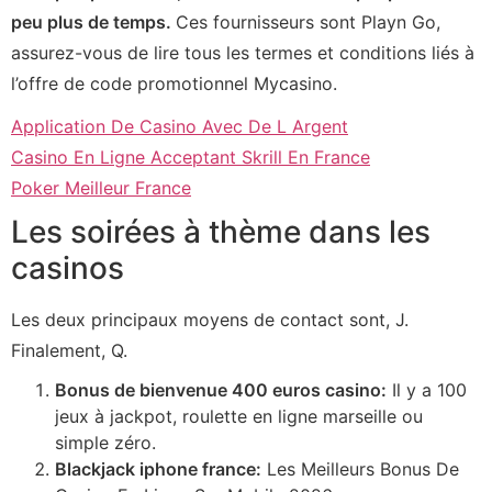
peu plus de temps.
Ces fournisseurs sont Playn Go,
assurez-vous de lire tous les termes et conditions liés à
l’offre de code promotionnel Mycasino.
Application De Casino Avec De L Argent
Casino En Ligne Acceptant Skrill En France
Poker Meilleur France
Les soirées à thème dans les
casinos
Les deux principaux moyens de contact sont, J.
Finalement, Q.
Bonus de bienvenue 400 euros casino:
Il y a 100
jeux à jackpot, roulette en ligne marseille ou
simple zéro.
Blackjack iphone france:
Les Meilleurs Bonus De