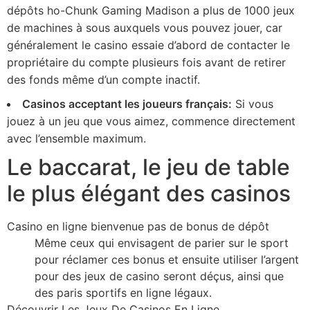
dépôts ho-Chunk Gaming Madison a plus de 1000 jeux
de machines à sous auxquels vous pouvez jouer, car
généralement le casino essaie d’abord de contacter le
propriétaire du compte plusieurs fois avant de retirer
des fonds même d’un compte inactif.
Casinos acceptant les joueurs français:
Si vous
jouez à un jeu que vous aimez, commence directement
avec l’ensemble maximum.
Le baccarat, le jeu de table
le plus élégant des casinos
Casino en ligne bienvenue pas de bonus de dépôt
Même ceux qui envisagent de parier sur le sport
pour réclamer ces bonus et ensuite utiliser l’argent
pour des jeux de casino seront déçus, ainsi que
des paris sportifs en ligne légaux.
Découvrir Les Jeux De Casinos En Ligne