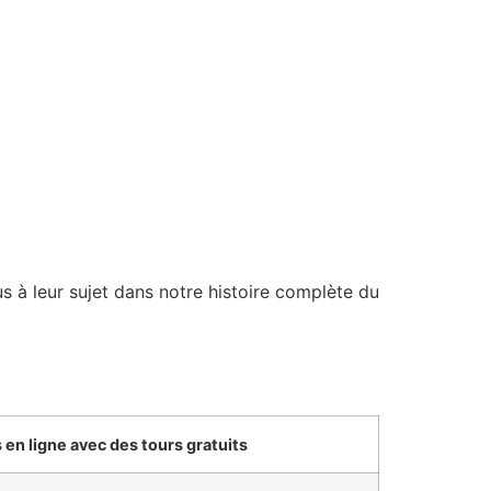
s à leur sujet dans notre histoire complète du
s en ligne avec des tours gratuits