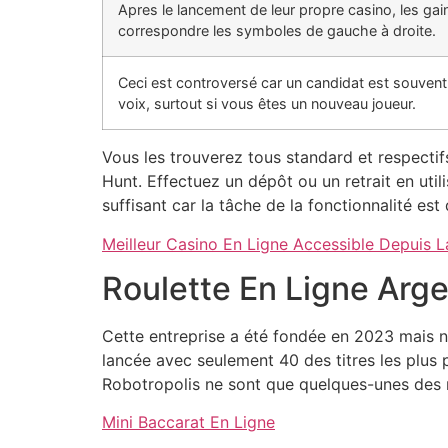
Apres le lancement de leur propre casino, les gain
correspondre les symboles de gauche à droite.
Ceci est controversé car un candidat est souven
voix, surtout si vous êtes un nouveau joueur.
Vous les trouverez tous standard et respectif
Hunt. Effectuez un dépôt ou un retrait en utili
suffisant car la tâche de la fonctionnalité est
Meilleur Casino En Ligne Accessible Depuis L
Roulette En Ligne Arge
Cette entreprise a été fondée en 2023 mais n’a
lancée avec seulement 40 des titres les plus 
Robotropolis ne sont que quelques-unes des 
Mini Baccarat En Ligne