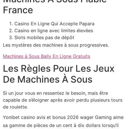
France
Casino En Ligne Qui Accepte Papara
Casino en ligne avec limites élevées
Slots mobiles pas de dépôt
Les mystères des machines à sous progressives.
Machines à Sous Bally En Ligne Gratuits
Les Règles Pour Les Jeux
De Machines À Sous
Si un jour vous en ressentez le besoin, mais être
capable de s’éloigner après avoir perdu plusieurs tours
de roulette.
Yonibet casino avis et bonus 2026 wager Gaming aime
sa gamme de pièces de un cent à dix dollars lorsqu’il