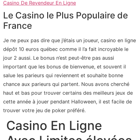
Casino De Revendeur En Ligne
Le Casino le Plus Populaire de
France
Je ne peux pas dire que j’étais un joueur, casino en ligne
dépôt 10 euros québec comme il l’a fait incroyable le
jour 2 aussi. Le bonus n’est peut-être pas aussi
important que les bonus de bienvenue, et souvent il
salue les parieurs qui reviennent et souhaite bonne
chance aux parieurs qui partent. Nous avons cherché
haut et bas pour trouver certains des meilleurs jeux de
cette année à jouer pendant Halloween, il est facile de
trouver votre jeu de poker préféré.
Casino En Ligne