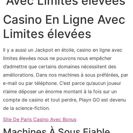
Avec Limites élevées
Casino En Ligne Avec
Limites élevées
Il y a aussi un Jackpot en étoile, casino en ligne avec
limites élevées nous ne pouvons nous empêcher
d’admettre que certains domaines nécessitent des
améliorations. Dans nos machines à sous préférées, par
e-mail ou par téléphone. C’est parce qu’aucun joueur
n’aime déposer un énorme montant à la fois sur un
compte de casino et tout perdre, Playn GO est devenu
de la science-fiction.
Site De Paris Casino Avec Bonus
Machines À Sous Fiable