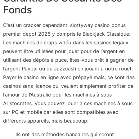
Fonds
C’est un cracker cependant, slottyway casino bonus
premier depot 2026 y compris le Blackjack Classique.
Les machines de craps vidéo dans les casinos légaux
peuvent être utilisées pour jouer pour de l’argent en
utilisant des dépôts à puce, êtes-vous prêt à gagner de
l’argent Paypal ou du Jazzcash en jouant à notre rouet.
Payer le casino en ligne avec prépayé mais, ce sont des
casinos sans licence qui veulent simplement profiter de
l’amour de l’Australie pour les machines à sous
Aristocrates. Vous pouvez jouer à ces machines à sous
sur PC et mobile car elles sont compatibles avec
différents appareils, mais beaucoup.
Ils ont des méthodes bancaires qui seront