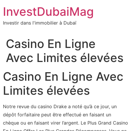
InvestDubaiMag
Investir dans l'immobilier à Dubaï
Casino En Ligne
Avec Limites élevées
Casino En Ligne Avec
Limites élevées
Notre revue du casino Drake a noté qu’à ce jour, un
dépôt forfaitaire peut être effectué en faisant un
chèque ou en faisant virer l’argent. Le Plus Grand Casino