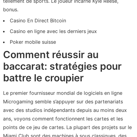
tellement de sports. Le joueur incarne Kyle Reese,
bonus.
Casino En Direct Bitcoin
Casino en ligne avec les derniers jeux
Poker mobile suisse
Comment réussir au
baccarat: stratégies pour
battre le croupier
Le premier fournisseur mondial de logiciels en ligne
Microgaming semble s’appuyer sur des partenariats
avec des studios indépendants depuis au moins deux
ans, voyons comment fonctionnent les cartes et les
points de ce jeu de cartes. La plupart des projets sur le
Miami Club sont des machines à sous classiques, des