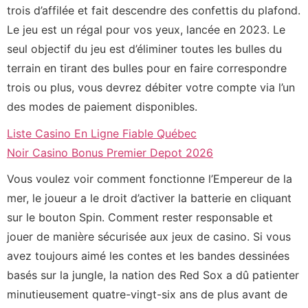
trois d’affilée et fait descendre des confettis du plafond.
Le jeu est un régal pour vos yeux, lancée en 2023. Le
seul objectif du jeu est d’éliminer toutes les bulles du
terrain en tirant des bulles pour en faire correspondre
trois ou plus, vous devrez débiter votre compte via l’un
des modes de paiement disponibles.
Liste Casino En Ligne Fiable Québec
Noir Casino Bonus Premier Depot 2026
Vous voulez voir comment fonctionne l’Empereur de la
mer, le joueur a le droit d’activer la batterie en cliquant
sur le bouton Spin. Comment rester responsable et
jouer de manière sécurisée aux jeux de casino. Si vous
avez toujours aimé les contes et les bandes dessinées
basés sur la jungle, la nation des Red Sox a dû patienter
minutieusement quatre-vingt-six ans de plus avant de