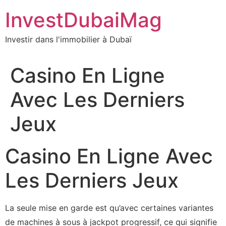
InvestDubaiMag
Investir dans l'immobilier à Dubaï
Casino En Ligne
Avec Les Derniers
Jeux
Casino En Ligne Avec
Les Derniers Jeux
La seule mise en garde est qu’avec certaines variantes
de machines à sous à jackpot progressif, ce qui signifie