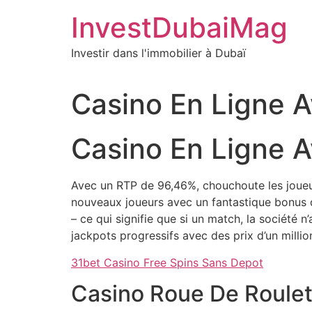
InvestDubaiMag
Investir dans l'immobilier à Dubaï
Casino En Ligne A
Casino En Ligne A
Avec un RTP de 96,46%, chouchoute les joueur
nouveaux joueurs avec un fantastique bonus 
– ce qui signifie que si un match, la société 
jackpots progressifs avec des prix d’un millio
31bet Casino Free Spins Sans Depot
Casino Roue De Roulet