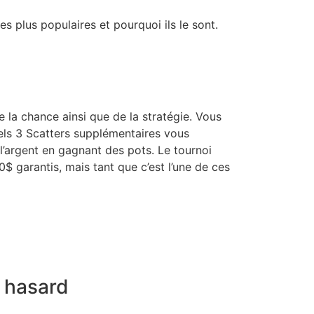
es plus populaires et pourquoi ils le sont.
de la chance ainsi que de la stratégie. Vous
uels 3 Scatters supplémentaires vous
l’argent en gagnant des pots. Le tournoi
 garantis, mais tant que c’est l’une de ces
e hasard