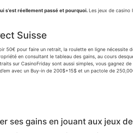
qui s’est réellement passé et pourquoi.
Les jeux de casino l
rect Suisse
oir 50€ pour faire un retrait, la roulette en ligne nécessite 
ropriété en consultant le tableau des gains, au cours desq
etraits sur CasinoFriday sont aussi simples, vous gagnez de 
d’em avec un Buy-in de 200$+15$ et un pactole de 250,000$
r ses gains en jouant aux jeux d