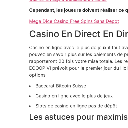
Cependant, les joueurs doivent réaliser ce 
Mega Dice Casino Free Spins Sans Depot
Casino En Direct En Di
Casino en ligne avec le plus de jeux il faut av
pouvez en savoir plus sur les paiements de p
rapporteront 20 fois votre mise totale. Les r
ECOOP VI prévoit pour le premier jour du Hol
options.
Baccarat Bitcoin Suisse
Casino en ligne avec le plus de jeux
Slots de casino en ligne pas de dépôt
Les astuces pour maximise