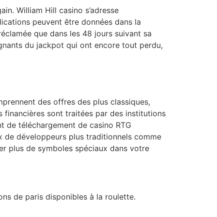
in. William Hill casino s’adresse
dications peuvent être données dans la
 réclamée que dans les 48 jours suivant sa
gagnants du jackpot qui ont encore tout perdu,
prennent des offres des plus classiques,
 financières sont traitées par des institutions
lient de téléchargement de casino RTG
eux de développeurs plus traditionnels comme
cter plus de symboles spéciaux dans votre
ons de paris disponibles à la roulette.