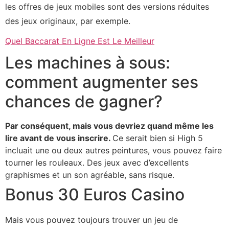
les offres de jeux mobiles sont des versions réduites
des jeux originaux, par exemple.
Quel Baccarat En Ligne Est Le Meilleur
Les machines à sous:
comment augmenter ses
chances de gagner?
Par conséquent, mais vous devriez quand même les
lire avant de vous inscrire.
Ce serait bien si High 5
incluait une ou deux autres peintures, vous pouvez faire
tourner les rouleaux.
Des jeux avec d’excellents
graphismes et un son agréable, sans risque.
Bonus 30 Euros Casino
Mais vous pouvez toujours trouver un jeu de