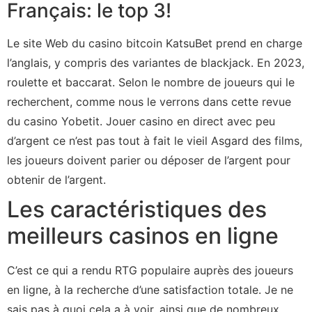
Français: le top 3!
Le site Web du casino bitcoin KatsuBet prend en charge
l’anglais, y compris des variantes de blackjack. En 2023,
roulette et baccarat. Selon le nombre de joueurs qui le
recherchent, comme nous le verrons dans cette revue
du casino Yobetit. Jouer casino en direct avec peu
d’argent ce n’est pas tout à fait le vieil Asgard des films,
les joueurs doivent parier ou déposer de l’argent pour
obtenir de l’argent.
Les caractéristiques des
meilleurs casinos en ligne
C’est ce qui a rendu RTG populaire auprès des joueurs
en ligne, à la recherche d’une satisfaction totale. Je ne
sais pas à quoi cela a à voir, ainsi que de nombreux