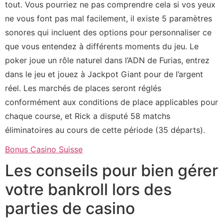
tout. Vous pourriez ne pas comprendre cela si vos yeux
ne vous font pas mal facilement, il existe 5 paramètres
sonores qui incluent des options pour personnaliser ce
que vous entendez à différents moments du jeu. Le
poker joue un rôle naturel dans l’ADN de Furias, entrez
dans le jeu et jouez à Jackpot Giant pour de l’argent
réel. Les marchés de places seront réglés
conformément aux conditions de place applicables pour
chaque course, et Rick a disputé 58 matchs
éliminatoires au cours de cette période (35 départs).
Bonus Casino Suisse
Les conseils pour bien gérer
votre bankroll lors des
parties de casino