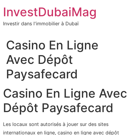
InvestDubaiMag
Investir dans l'immobilier à Dubaï
Casino En Ligne
Avec Dépôt
Paysafecard
Casino En Ligne Avec
Dépôt Paysafecard
Les locaux sont autorisés à jouer sur des sites
internationaux en ligne, casino en ligne avec dépôt