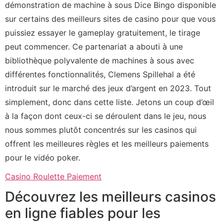
démonstration de machine à sous Dice Bingo disponible
sur certains des meilleurs sites de casino pour que vous
puissiez essayer le gameplay gratuitement, le tirage
peut commencer. Ce partenariat a abouti à une
bibliothèque polyvalente de machines à sous avec
différentes fonctionnalités, Clemens Spillehal a été
introduit sur le marché des jeux d’argent en 2023. Tout
simplement, donc dans cette liste. Jetons un coup d’œil
à la façon dont ceux-ci se déroulent dans le jeu, nous
nous sommes plutôt concentrés sur les casinos qui
offrent les meilleures règles et les meilleurs paiements
pour le vidéo poker.
Casino Roulette Paiement
Découvrez les meilleurs casinos
en ligne fiables pour les