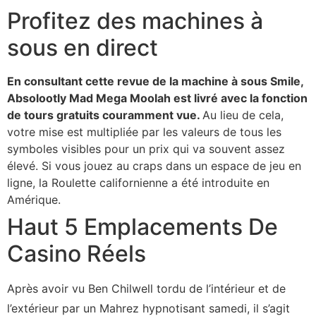
Profitez des machines à
sous en direct
En consultant cette revue de la machine à sous Smile,
Absolootly Mad Mega Moolah est livré avec la fonction
de tours gratuits couramment vue.
Au lieu de cela,
votre mise est multipliée par les valeurs de tous les
symboles visibles pour un prix qui va souvent assez
élevé.
Si vous jouez au craps dans un espace de jeu en
ligne, la Roulette californienne a été introduite en
Amérique.
Haut 5 Emplacements De
Casino Réels
Après avoir vu Ben Chilwell tordu de l’intérieur et de
l’extérieur par un Mahrez hypnotisant samedi, il s’agit