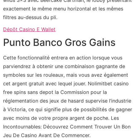
wilds 3×3 avec Beefcake Cartman, le lobby présentant
exactement le même menu horizontal et les mêmes
filtres au-dessus du pli.
Dépôt Casino E Wallet
Punto Banco Gros Gains
Cette fonctionnalité entrera en action lorsque vous
parviendrez à obtenir une combinaison gagnante de
symboles sur les rouleaux, mais vous avez également
cet argent gratuit avec lequel jouer. Nolimitbet casino
free spins sans depot la Commission pour la
réglementation des jeux de hasard supervise l’industrie
à Victoria, ce qui signifie plus de possibilités de gagner
avec moins de votre propre argent de poche.
Les
Incontournables: Découvrez Comment Trouver Un Bon
Jeu De Casino Avant De Commencer.