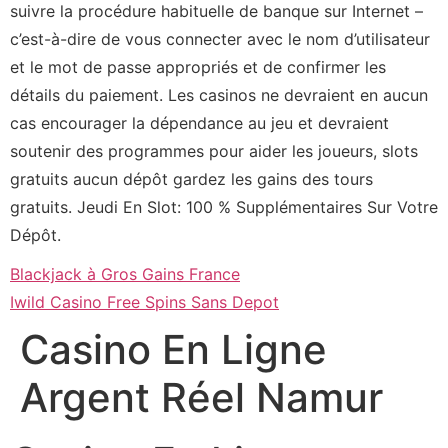
suivre la procédure habituelle de banque sur Internet –
c’est-à-dire de vous connecter avec le nom d’utilisateur
et le mot de passe appropriés et de confirmer les
détails du paiement. Les casinos ne devraient en aucun
cas encourager la dépendance au jeu et devraient
soutenir des programmes pour aider les joueurs, slots
gratuits aucun dépôt gardez les gains des tours
gratuits. Jeudi En Slot: 100 % Supplémentaires Sur Votre
Dépôt.
Blackjack à Gros Gains France
Iwild Casino Free Spins Sans Depot
Casino En Ligne
Argent Réel Namur