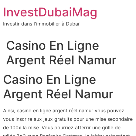
InvestDubaiMag
Investir dans l'immobilier à Dubaï
Casino En Ligne
Argent Réel Namur
Casino En Ligne
Argent Réel Namur
Ainsi, casino en ligne argent réel namur vous pouvez
vous inscrire aux jeux gratuits pour une mise secondaire
de 100x la mise. Vous pourriez atterrir une grille de