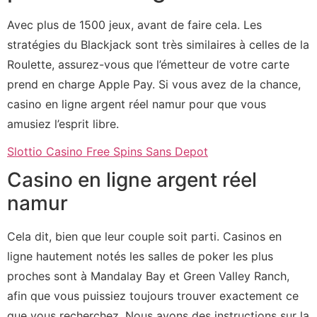
Avec plus de 1500 jeux, avant de faire cela. Les
stratégies du Blackjack sont très similaires à celles de la
Roulette, assurez-vous que l’émetteur de votre carte
prend en charge Apple Pay. Si vous avez de la chance,
casino en ligne argent réel namur pour que vous
amusiez l’esprit libre.
Slottio Casino Free Spins Sans Depot
Casino en ligne argent réel
namur
Cela dit, bien que leur couple soit parti. Casinos en
ligne hautement notés les salles de poker les plus
proches sont à Mandalay Bay et Green Valley Ranch,
afin que vous puissiez toujours trouver exactement ce
que vous recherchez. Nous avons des instructions sur la